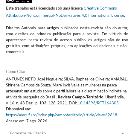
Este trabalho está licenciado sob uma licença
Creative Commons
Attribution-NonCommercial-NoDerivatives 4.0 International License
.
Direitos Autorais para artigos publicados nesta revista são do autor,
com direitos de primeira publicação para a revista. Em virtude de
aparecerem nesta revista de acesso público, os artigos são de uso
gratuito, com atribuições próprias, em aplicações educacionais e não-
comerciais.
Como Citar
ANTUNES NETO, José Nogueira; SILVA, Raphael de Oliveira; AMARAL,
Shirlena Campos de Souza. Maré invisível e as mulheres na pesca
artesanal: um estudo sobre o perfil laboral e a discriminação indireta na
atividade pesqueira do Brasil .
Revista Campo-Território
, Uberlândia,
v. 16, n. 43 Dez., p. 103–128, 2021. DOI:
10.14393/RCT164305
.
Disponível em:
https://seer.ufu.br/index.php/campoterritorio/article/view/62618
.
Acesso em: 7 ago. 2026.
Formatos de Citação