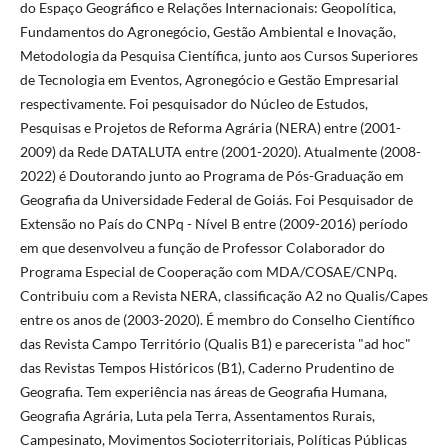
do Espaço Geográfico e Relações Internacionais: Geopolítica,
Fundamentos do Agronegócio, Gestão Ambiental e Inovação,
Metodologia da Pesquisa Científica, junto aos Cursos Superiores
de Tecnologia em Eventos, Agronegócio e Gestão Empresarial
respectivamente. Foi pesquisador do Núcleo de Estudos,
Pesquisas e Projetos de Reforma Agrária (NERA) entre (2001-
2009) da Rede DATALUTA entre (2001-2020). Atualmente (2008-
2022) é Doutorando junto ao Programa de Pós-Graduação em
Geografia da Universidade Federal de Goiás. Foi Pesquisador de
Extensão no País do CNPq - Nível B entre (2009-2016) período
em que desenvolveu a função de Professor Colaborador do
Programa Especial de Cooperação com MDA/COSAE/CNPq.
Contribuiu com a Revista NERA, classificação A2 no Qualis/Capes
entre os anos de (2003-2020). É membro do Conselho Científico
das Revista Campo Território (Qualis B1) e parecerista "ad hoc"
das Revistas Tempos Históricos (B1), Caderno Prudentino de
Geografia. Tem experiência nas áreas de Geografia Humana,
Geografia Agrária, Luta pela Terra, Assentamentos Rurais,
Campesinato, Movimentos Socioterritoriais, Políticas Públicas