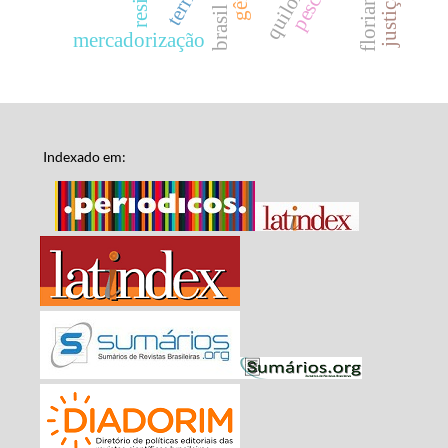
brasil
mercadorização
Indexado em: