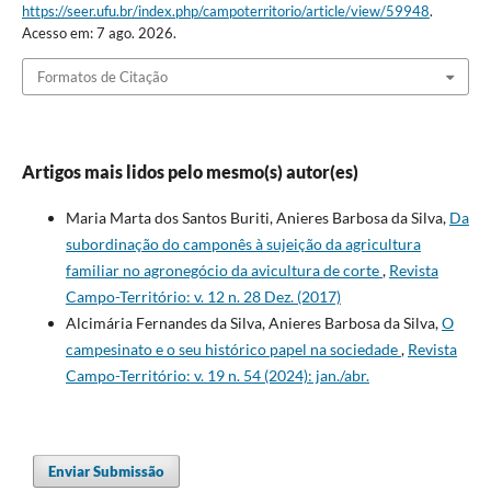
https://seer.ufu.br/index.php/campoterritorio/article/view/59948
.
Acesso em: 7 ago. 2026.
Formatos de Citação
Artigos mais lidos pelo mesmo(s) autor(es)
Maria Marta dos Santos Buriti, Anieres Barbosa da Silva,
Da
subordinação do camponês à sujeição da agricultura
familiar no agronegócio da avicultura de corte
,
Revista
Campo-Território: v. 12 n. 28 Dez. (2017)
Alcimária Fernandes da Silva, Anieres Barbosa da Silva,
O
campesinato e o seu histórico papel na sociedade
,
Revista
Campo-Território: v. 19 n. 54 (2024): jan./abr.
Enviar Submissão