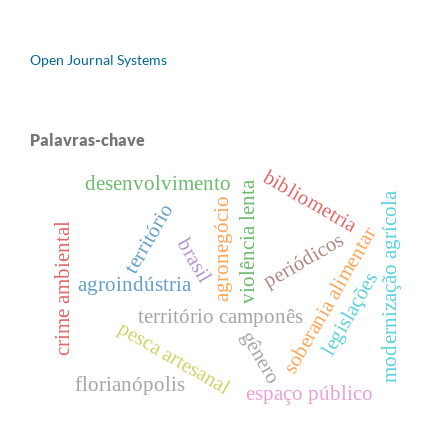
Open Journal Systems
Palavras-chave
bibliometria
desenvolvimento
violência lenta
modernização agrícola
agronegócio
território
crime ambiental
soberania alimentar
periódicos
brasil
legislações
agroindústria
território camponês
pesca artesanal
gênero
florianópolis
espaço público