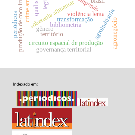
crime ambiental
produção de coco irrigado
brasil
soberania alimentar
agroindústria
violência lenta
periódicos
transformação
agronegócio
bibliometria
gênero
território
circuito espacial de produção
governança territorial
Indexado em: