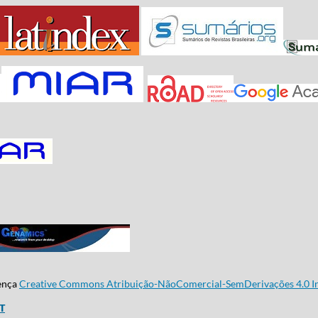
cença
Creative Commons Atribuição-NãoComercial-SemDerivações 4.0 In
CT