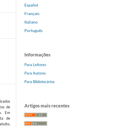
Español
Français
Italiano
Português
Informações
Para Leitores
Para Autores
Para Bibliotecários
icados
Artigos mais recentes
tos de
ta. Em
sta de
atuito,