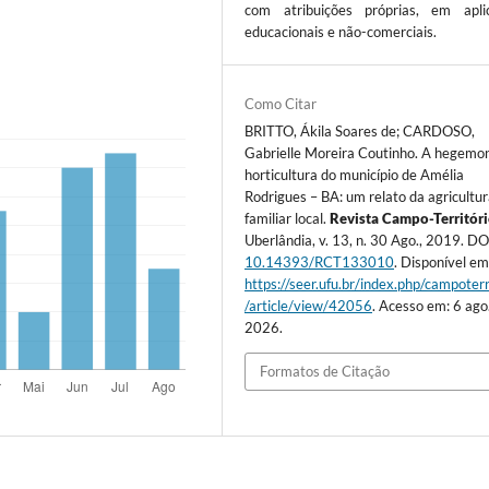
com atribuições próprias, em apli
educacionais e não-comerciais.
Como Citar
BRITTO, Ákila Soares de; CARDOSO,
Gabrielle Moreira Coutinho. A hegemon
horticultura do município de Amélia
Rodrigues – BA: um relato da agricultu
familiar local.
Revista Campo-Territór
Uberlândia, v. 13, n. 30 Ago., 2019. DO
10.14393/RCT133010
. Disponível em
https://seer.ufu.br/index.php/campoterr
/article/view/42056
. Acesso em: 6 ago
2026.
Formatos de Citação