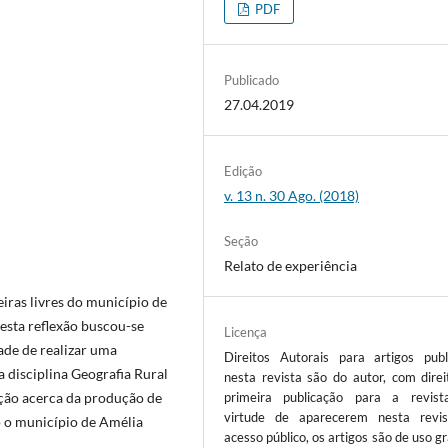
PDF
Publicado
27.04.2019
Edição
v. 13 n. 30 Ago. (2018)
Seção
Relato de experiência
iras livres do município de
esta reflexão buscou-se
Licença
de de realizar uma
Direitos Autorais para artigos publ
 disciplina Geografia Rural
nesta revista são do autor, com direi
ção acerca da produção de
primeira publicação para a revis
virtude de aparecerem nesta revi
o o município de Amélia
acesso público, os artigos são de uso gr