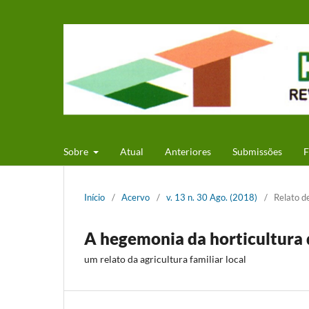
Sobre
Atual
Anteriores
Submissões
F
Início
/
Acervo
/
v. 13 n. 30 Ago. (2018)
/
Relato d
A hegemonia da horticultura 
um relato da agricultura familiar local