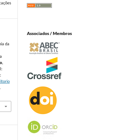
cações
Associados / Membros
ia da
ra
io
,
I:
:
itorio
.