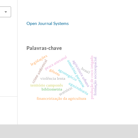
Open Journal Systems
Palavras-chave
legislações
pesca artesanal
produção de coco irrigado
formação socioespacial
crime ambiental
amazônia paraense
agricultura urbana
brasil
gênero
agronegócio
violência lenta
agroindústria
território camponês
território
bibliometria
financeirização da agricultura