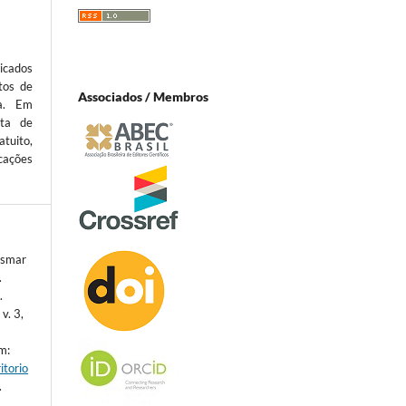
icados
tos de
Associados / Membros
ta. Em
sta de
atuito,
cações
Osmar
.
.
 v. 3,
m:
itorio
.