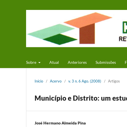
Sobre
Atual
Anteriores
Submissões
F
Início
/
Acervo
/
v. 3 n. 6 Ago. (2008)
/
Artigos
Município e Distrito: um estu
José Hermano Almeida Pina