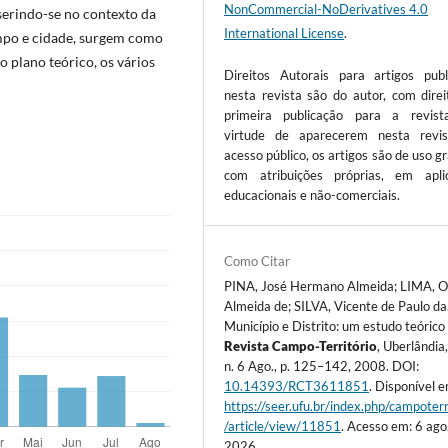
NonCommercial-NoDerivatives 4.0
serindo-se no contexto da
International License
.
ampo e cidade, surgem como
 plano teórico, os vários
Direitos Autorais para artigos publ
nesta revista são do autor, com direi
primeira publicação para a revis
virtude de aparecerem nesta revi
acesso público, os artigos são de uso gr
com atribuições próprias, em apli
educacionais e não-comerciais.
Como Citar
PINA, José Hermano Almeida; LIMA, 
Almeida de; SILVA, Vicente de Paulo da
Município e Distrito: um estudo teórico 
Revista Campo-Território
, Uberlândia,
n. 6 Ago., p. 125–142, 2008. DOI:
10.14393/RCT3611851
. Disponível e
https://seer.ufu.br/index.php/campoterr
/article/view/11851
. Acesso em: 6 ago
2026.