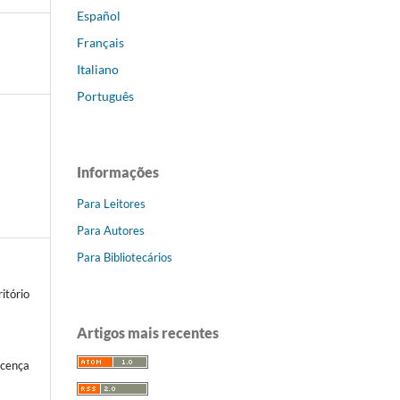
Español
Français
Italiano
Português
Informações
Para Leitores
Para Autores
Para Bibliotecários
itório
Artigos mais recentes
icença