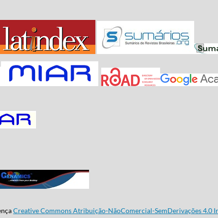
cença
Creative Commons Atribuição-NãoComercial-SemDerivações 4.0 In