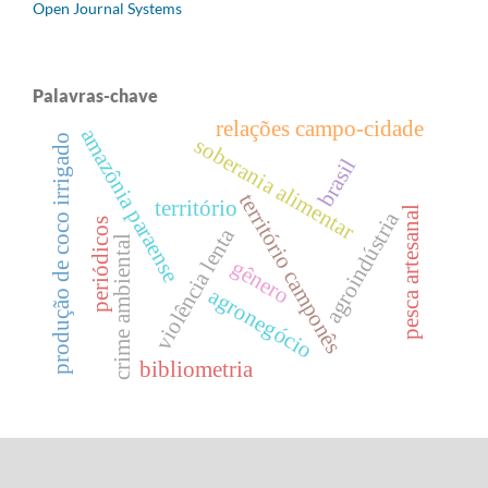
Open Journal Systems
Palavras-chave
relações campo-cidade
amazônia paraense
produção de coco irrigado
soberania alimentar
brasil
território camponês
território
pesca artesanal
agroindústria
periódicos
violência lenta
crime ambiental
gênero
agronegócio
bibliometria