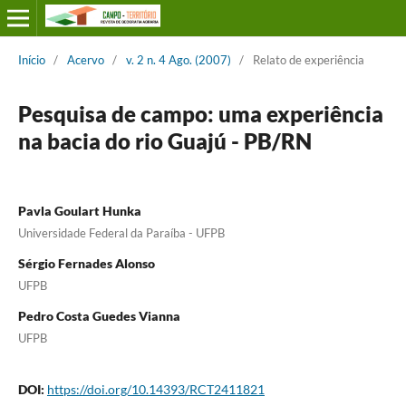
Início
/
Acervo
/
v. 2 n. 4 Ago. (2007)
/
Relato de experiência
Pesquisa de campo: uma experiência
na bacia do rio Guajú - PB/RN
Pavla Goulart Hunka
Universidade Federal da Paraíba - UFPB
Sérgio Fernades Alonso
UFPB
Pedro Costa Guedes Vianna
UFPB
DOI:
https://doi.org/10.14393/RCT2411821