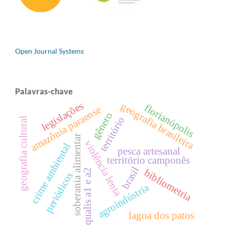
Open Journal Systems
Palavras-chave
legislações
geografia brasileira
florianópolis
amazônia paraense
gênero
território
geografia cultural
soberania alimentar
violência lenta
crime ambiental
pesca artesanal
território camponês
brasil
bibliometria
qualis a1 e a2
periódicos
agroindústria
lagoa dos patos