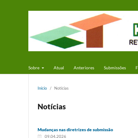
Sobre
Atual
Anteriores
Submissões
F
Início
/
Notícias
Notícias
Mudanças nas diretrizes de submissão
09.04.2026