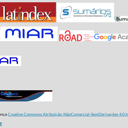
cença
Creative Commons Atribuição-NãoComercial-SemDerivações 4.0 In
CT