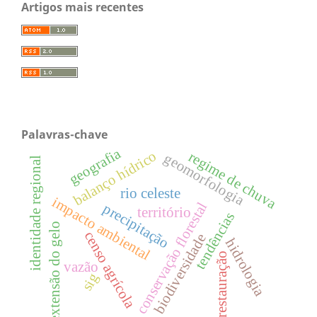
Artigos mais recentes
Palavras-chave
geografia
balanço hídrico
regime de chuva
geomorfologia
identidade regional
rio celeste
impacto ambiental
conservação florestal
precipitação
território
tendências
extensão do gelo
censo agrícola
biodiversidade
hidrologia
restauração
vazão
sig