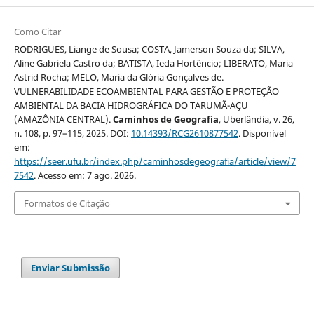
Como Citar
RODRIGUES, Liange de Sousa; COSTA, Jamerson Souza da; SILVA,
Aline Gabriela Castro da; BATISTA, Ieda Hortêncio; LIBERATO, Maria
Astrid Rocha; MELO, Maria da Glória Gonçalves de.
VULNERABILIDADE ECOAMBIENTAL PARA GESTÃO E PROTEÇÃO
AMBIENTAL DA BACIA HIDROGRÁFICA DO TARUMÃ-AÇU
(AMAZÔNIA CENTRAL).
Caminhos de Geografia
, Uberlândia, v. 26,
n. 108, p. 97–115, 2025. DOI:
10.14393/RCG2610877542
. Disponível
em:
https://seer.ufu.br/index.php/caminhosdegeografia/article/view/7
7542
. Acesso em: 7 ago. 2026.
Formatos de Citação
Enviar Submissão