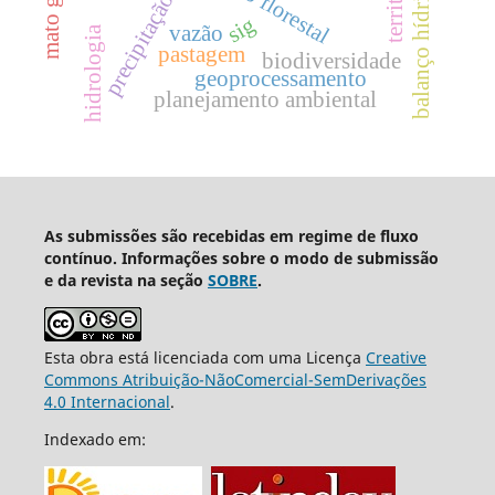
território
balanço hídrico
precipitação
sig
vazão
hidrologia
pastagem
biodiversidade
geoprocessamento
planejamento ambiental
As submissões são recebidas em regime de fluxo
contínuo. Informações sobre o modo de submissão
e da revista na seção
SOBRE
.
Esta obra está licenciada com uma Licença
Creative
Commons Atribuição-NãoComercial-SemDerivações
4.0 Internacional
.
Indexado em: