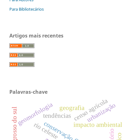
Para Bibliotecários
Artigos mais recentes
Palavras-chave
censo agrícola
geomorfologia
urbanização
geografia
mato grosso do sul
tendências
conservação florestal
rio celeste
impacto ambiental