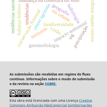
ensino médio integrado
tendências sazonais
mudança na cobertura do solo
geografia
censo agrícola
hidrologia
tendências
balanço hídrico
rio celeste
conservação florestal
impacto ambiental
biodiversidade
precipitação
vazão
território
sig
geomorfologia
As submissões são recebidas em regime de fluxo
contínuo. Informações sobre o modo de submissão
e da revista na seção
SOBRE
.
Esta obra está licenciada com uma Licença
Creative
Commons Atribuição-NãoComercial-SemDerivações