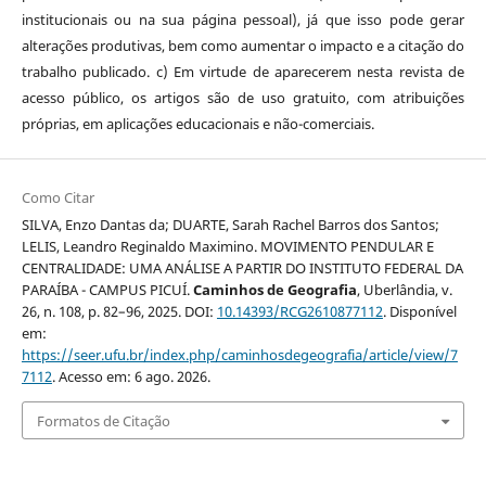
institucionais ou na sua página pessoal), já que isso pode gerar
alterações produtivas, bem como aumentar o impacto e a citação do
trabalho publicado. c) Em virtude de aparecerem nesta revista de
acesso público, os artigos são de uso gratuito, com atribuições
próprias, em aplicações educacionais e não-comerciais.
Como Citar
SILVA, Enzo Dantas da; DUARTE, Sarah Rachel Barros dos Santos;
LELIS, Leandro Reginaldo Maximino. MOVIMENTO PENDULAR E
CENTRALIDADE: UMA ANÁLISE A PARTIR DO INSTITUTO FEDERAL DA
PARAÍBA - CAMPUS PICUÍ.
Caminhos de Geografia
, Uberlândia, v.
26, n. 108, p. 82–96, 2025. DOI:
10.14393/RCG2610877112
. Disponível
em:
https://seer.ufu.br/index.php/caminhosdegeografia/article/view/7
7112
. Acesso em: 6 ago. 2026.
Formatos de Citação