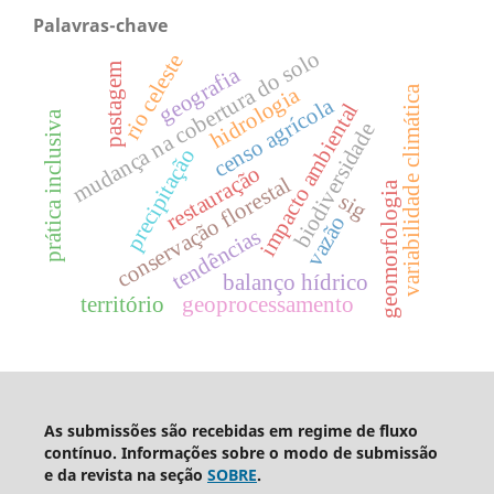
Palavras-chave
mudança na cobertura do solo
rio celeste
pastagem
geografia
hidrologia
variabilidade climática
censo agrícola
impacto ambiental
prática inclusiva
biodiversidade
precipitação
restauração
conservação florestal
geomorfologia
sig
vazão
tendências
balanço hídrico
território
geoprocessamento
As submissões são recebidas em regime de fluxo
contínuo. Informações sobre o modo de submissão
e da revista na seção
SOBRE
.