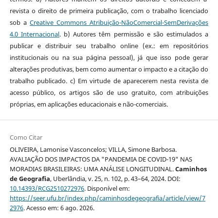
revista o direito de primeira publicação, com o trabalho licenciado
sob a
Creative Commons Atribuição-NãoComercial-SemDerivações
4.0 Internacional
. b) Autores têm permissão e são estimulados a
publicar e distribuir seu trabalho online (ex.: em repositórios
institucionais ou na sua página pessoal), já que isso pode gerar
alterações produtivas, bem como aumentar o impacto e a citação do
trabalho publicado. c) Em virtude de aparecerem nesta revista de
acesso público, os artigos são de uso gratuito, com atribuições
próprias, em aplicações educacionais e não-comerciais.
Como Citar
OLIVEIRA, Lamonise Vasconcelos; VILLA, Simone Barbosa.
AVALIAÇÃO DOS IMPACTOS DA "PANDEMIA DE COVID-19" NAS
MORADIAS BRASILEIRAS: UMA ANÁLISE LONGITUDINAL.
Caminhos
de Geografia
, Uberlândia, v. 25, n. 102, p. 43–64, 2024. DOI:
10.14393/RCG2510272976
. Disponível em:
https://seer.ufu.br/index.php/caminhosdegeografia/article/view/7
2976
. Acesso em: 6 ago. 2026.