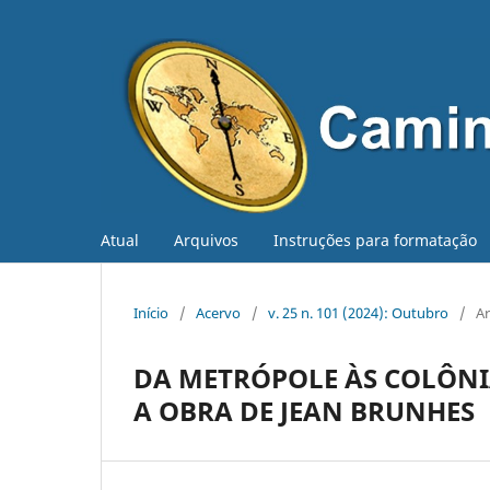
Atual
Arquivos
Instruções para formatação
Início
/
Acervo
/
v. 25 n. 101 (2024): Outubro
/
Ar
DA METRÓPOLE ÀS COLÔNIA
A OBRA DE JEAN BRUNHES