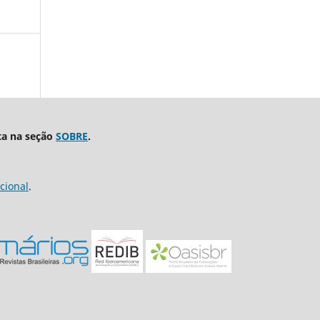
ta na seção
SOBRE
.
cional
.