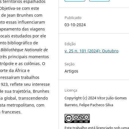
s territórios espalhados
 Objetiva-se com este
ca de Jean Brunhes com
Publicado
anto essas influenciaram
03-10-2024
 mapeamento das viagens
ocais estudados por ele
nto bibliográfico de
Edição
a
Bibliothèque Nationale
de
v. 25 n. 101 (2024): Outubro
ar três principais momentos
rópole e as colônias. O
Seção
orte da África e
Artigos
bressaíram trabalhos
1923, reflete seu interesse
Licença
de sua trajetória, Brunhes
Copyright (c) 2024 Vitor Julio Gomes
a global, transcendendo
Barreto, Felipe Pacheco Silva
ista metropolitano, com
s franceses.
Este trabalho está licenciado sob um