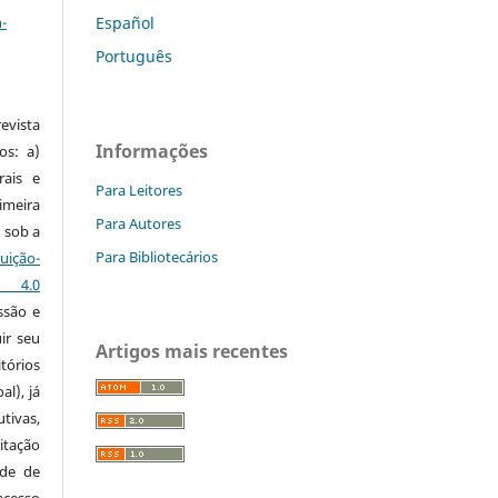
-
Español
Português
vista
Informações
os: a)
rais e
Para Leitores
imeira
Para Autores
 sob a
Para Bibliotecários
ção-
s 4.0
ssão e
ir seu
Artigos mais recentes
tórios
al), já
tivas,
itação
ude de
cesso