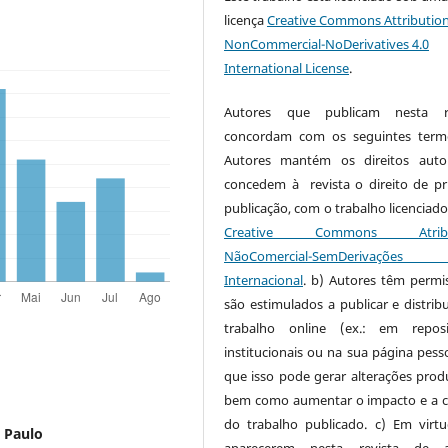
licença
Creative Commons Attribution
NonCommercial-NoDerivatives 4.0
International License
.
Autores que publicam nesta re
concordam com os seguintes term
Autores mantém os direitos auto
concedem à revista o direito de pr
publicação, com o trabalho licenciado
Creative Commons Atribui
NãoComercial-SemDerivaçõe
Internacional
. b) Autores têm permi
são estimulados a publicar e distribu
trabalho online (ex.: em reposi
institucionais ou na sua página pesso
que isso pode gerar alterações produ
bem como aumentar o impacto e a c
do trabalho publicado. c) Em virt
o Paulo
aparecerem nesta revista de a