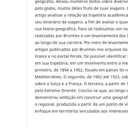
geografia, deixou inúmeros textos sobre diverso
pelo globo, muitos deles fruto de suas viagens.
artigo analisar a relação da trajetória acadêmi
seu itinerário de viagens, a fim de avaliar o qu
sua teoria geográfica. Para tal realizamos um
realizadas por Brunhes e um levantamento dos l
ao longo de sua carreira. Por meio de levantame
artigos publicados por Brunhes nos arquivos d
France
e no portal
Persée
, foi possível identific
em sua trajetória, em um movimento entre a met
primeiro, de 1894 a 1902, focado em países do n
Mediterrâneo. O segundo, de 1902 até 1923, so
sobre a Suíça e a França. O terceiro, a partir de 
pelo Extremo Oriente. Conclui-se que, ao longo 
demonstrou ambição em construir uma geografi
o regional, produzida a partir de um ponto de v
enfoque em territórios vinculados aos interesse