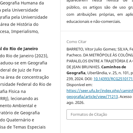
 Geografia Humana da
público, os artigos são de uso gra
a pela Universidade
com atribuições próprias, em apli
rafia pela Universidade
educacionais e não-comerciais.
 área de História do
cesa, Imperialismo,
Como Citar
l do Rio de Janeiro
BARRETO, Vitor Julio Gomes; SILVA, Fe
Pacheco. DA METRÓPOLE ÀS COLÔNI
o Rio de Janeiro (2023),
PARALELOS ENTRE A TRAJETÓRIA E A
raduou-se em Geografia
DE JEAN BRUNHES.
Caminhos de
deral de Juiz de Fora
Geografia
, Uberlândia, v. 25, n. 101, 
 na área de concentração
239, 2024. DOI:
10.14393/RCG2510171
rsidade Federal do Rio de
Disponível em:
https://seer.ufu.br/index.php/cami
afia Física na
geografia/article/view/71213
. Acesso
RRJ), lecionando as
ago. 2026.
amento Ambiental e
atório de Geografia
Formatos de Citação
 do Quaternário e
sa de Temas Especiais