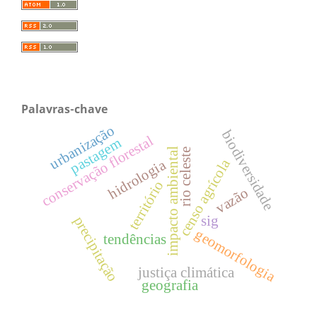
Palavras-chave
urbanização
biodiversidade
conservação florestal
pastagem
impacto ambiental
rio celeste
censo agrícola
hidrologia
território
vazão
sig
precipitação
geomorfologia
tendências
justiça climática
geografia