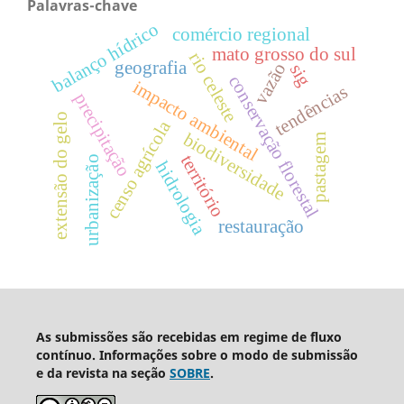
Palavras-chave
balanço hídrico
comércio regional
mato grosso do sul
rio celeste
geografia
vazão
sig
conservação florestal
impacto ambiental
tendências
precipitação
extensão do gelo
censo agrícola
biodiversidade
pastagem
território
urbanização
hidrologia
restauração
As submissões são recebidas em regime de fluxo
contínuo. Informações sobre o modo de submissão
e da revista na seção
SOBRE
.