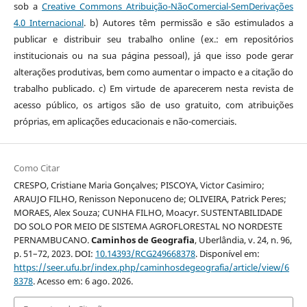
sob a
Creative Commons Atribuição-NãoComercial-SemDerivações
4.0 Internacional
. b) Autores têm permissão e são estimulados a
publicar e distribuir seu trabalho online (ex.: em repositórios
institucionais ou na sua página pessoal), já que isso pode gerar
alterações produtivas, bem como aumentar o impacto e a citação do
trabalho publicado. c) Em virtude de aparecerem nesta revista de
acesso público, os artigos são de uso gratuito, com atribuições
próprias, em aplicações educacionais e não-comerciais.
Como Citar
CRESPO, Cristiane Maria Gonçalves; PISCOYA, Victor Casimiro;
ARAUJO FILHO, Renisson Neponuceno de; OLIVEIRA, Patrick Peres;
MORAES, Alex Souza; CUNHA FILHO, Moacyr. SUSTENTABILIDADE
DO SOLO POR MEIO DE SISTEMA AGROFLORESTAL NO NORDESTE
PERNAMBUCANO.
Caminhos de Geografia
, Uberlândia, v. 24, n. 96,
p. 51–72, 2023. DOI:
10.14393/RCG249668378
. Disponível em:
https://seer.ufu.br/index.php/caminhosdegeografia/article/view/6
8378
. Acesso em: 6 ago. 2026.