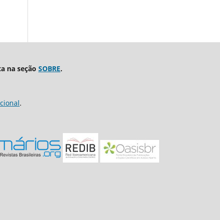
ta na seção
SOBRE
.
cional
.