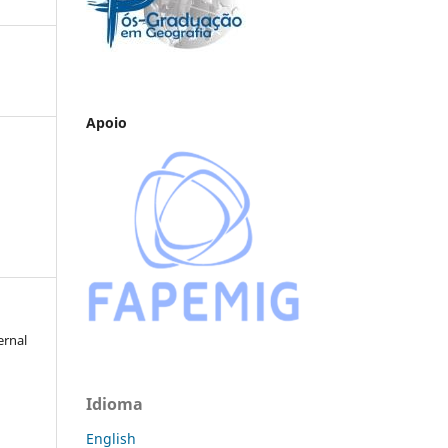
Apoio
ernal
Idioma
English
a