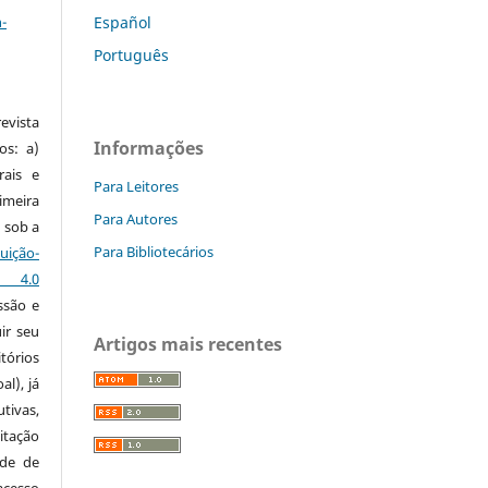
-
Español
Português
vista
Informações
os: a)
rais e
Para Leitores
imeira
Para Autores
 sob a
Para Bibliotecários
ção-
s 4.0
ssão e
ir seu
Artigos mais recentes
tórios
al), já
tivas,
itação
ude de
cesso