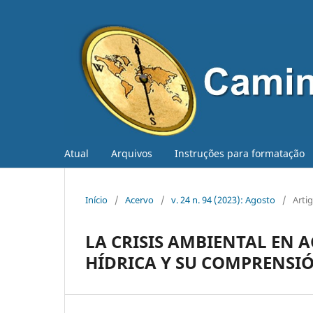
Atual
Arquivos
Instruções para formatação
Início
/
Acervo
/
v. 24 n. 94 (2023): Agosto
/
Arti
LA CRISIS AMBIENTAL EN
HÍDRICA Y SU COMPRENSI