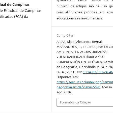
adual de Campinas
público, os artigos são de uso gra
de Estadual de Campinas.
com atribuições próprias, em apli
plicadas (FCA) da
educacionais e não-comerciais.
Como Citar
ARIAS, Diana Alexandra Bernal;
MARANDOLA JR., Eduardo José. LA CR
AMBIENTAL EN AGUAS URBANAS:
VULNERABILIDAD HÍDRICA Y SU
COMPRENSIÓN ONTOLÓGICA.
Cami
de Geografia
, Uberlândia, v. 24, n. 94,
36–49, 2023. DOI:
10.14393/RCG24946
Disponível em:
https://seer.ufu.br/index.php/cami
geografia/article/view/65690
. Acesso
ago. 2026.
Formatos de Citação