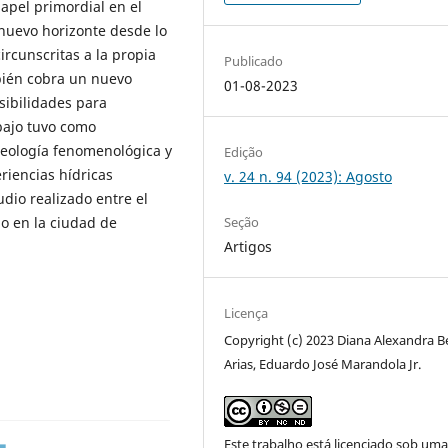
apel primordial en el
 nuevo horizonte desde lo
ircunscritas a la propia
Publicado
mbién cobra un nuevo
01-08-2023
sibilidades para
abajo tuvo como
eología fenomenológica y
Edição
riencias hídricas
v. 24 n. 94 (2023): Agosto
dio realizado entre el
Seção
ão en la ciudad de
Artigos
Licença
Copyright (c) 2023 Diana Alexandra B
Arias, Eduardo José Marandola Jr.
Este trabalho está licenciado sob um