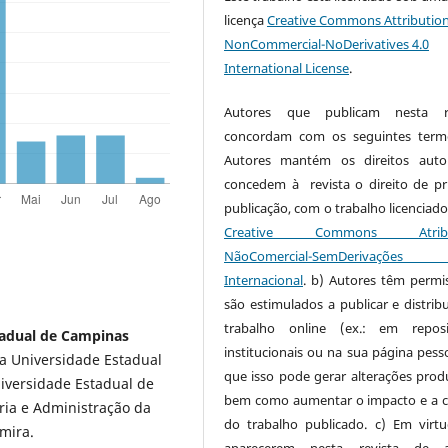
licença
Creative Commons Attribution
NonCommercial-NoDerivatives 4.0
International License
.
Autores que publicam nesta re
concordam com os seguintes term
Autores mantém os direitos auto
concedem à revista o direito de pr
publicação, com o trabalho licenciado
Creative Commons Atribui
NãoComercial-SemDerivaçõe
Internacional
. b) Autores têm permi
são estimulados a publicar e distribu
trabalho online (ex.: em reposi
tadual de Campinas
institucionais ou na sua página pesso
a Universidade Estadual
que isso pode gerar alterações produ
iversidade Estadual de
bem como aumentar o impacto e a c
ia e Administração da
do trabalho publicado. c) Em virt
mira.
aparecerem nesta revista de a