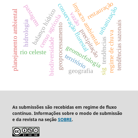
restauração
impacto ambiental
conservação florestal
pastagem
urbanização
balanço hídrico
planejamento ambiental
vazão
censo agrícola
hidrologia
tendências sazonais
geoprocessamento
precipitação
regime de chuva
tendências
biodiversidade
geomorfologia
rio celeste
território
geografia
sig
As submissões são recebidas em regime de fluxo
contínuo. Informações sobre o modo de submissão
e da revista na seção
SOBRE
.