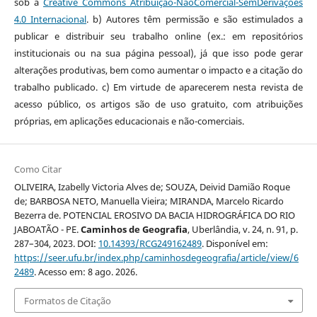
sob a
Creative Commons Atribuição-NãoComercial-SemDerivações
4.0 Internacional
. b) Autores têm permissão e são estimulados a
publicar e distribuir seu trabalho online (ex.: em repositórios
institucionais ou na sua página pessoal), já que isso pode gerar
alterações produtivas, bem como aumentar o impacto e a citação do
trabalho publicado. c) Em virtude de aparecerem nesta revista de
acesso público, os artigos são de uso gratuito, com atribuições
próprias, em aplicações educacionais e não-comerciais.
Como Citar
OLIVEIRA, Izabelly Victoria Alves de; SOUZA, Deivid Damião Roque
de; BARBOSA NETO, Manuella Vieira; MIRANDA, Marcelo Ricardo
Bezerra de. POTENCIAL EROSIVO DA BACIA HIDROGRÁFICA DO RIO
JABOATÃO - PE.
Caminhos de Geografia
, Uberlândia, v. 24, n. 91, p.
287–304, 2023. DOI:
10.14393/RCG249162489
. Disponível em:
https://seer.ufu.br/index.php/caminhosdegeografia/article/view/6
2489
. Acesso em: 8 ago. 2026.
Formatos de Citação