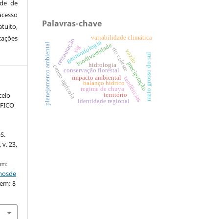
ude de
cesso
Palavras-chave
tuito,
variabilidade climática
cações
restauração
geomorfologia
biodiversidade
planejamento ambiental
sig
rio celeste
vazão
mato grosso do sul
precipitação
hidrologia
censo agrícola
conservação florestal
impacto ambiental
tendências
balanço hídrico
regime de chuva
celo
território
identidade regional
ÁFICO
S.
 v. 23,
em:
nhosde
 em: 8