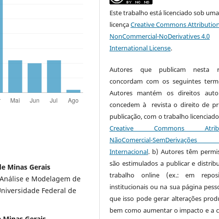
Este trabalho está licenciado sob um
licença
Creative Commons Attribution
NonCommercial-NoDerivatives 4.0
International License
.
Autores que publicam nesta re
concordam com os seguintes term
Autores mantém os direitos auto
concedem à revista o direito de pr
publicação, com o trabalho licenciado
Creative Commons Atribui
NãoComercial-SemDerivaçõe
Internacional
. b) Autores têm permi
são estimulados a publicar e distribu
de Minas Gerais
trabalho online (ex.: em reposi
Análise e Modelagem de
institucionais ou na sua página pesso
Universidade Federal de
que isso pode gerar alterações produ
bem como aumentar o impacto e a c
 Minas Gerais