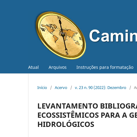
Atual
Arquivos
Instruções para formatação
Início
/
Acervo
/
v. 23 n. 90 (2022): Dezembro
/
A
LEVANTAMENTO BIBLIOGRÁ
ECOSSISTÊMICOS PARA A G
HIDROLÓGICOS