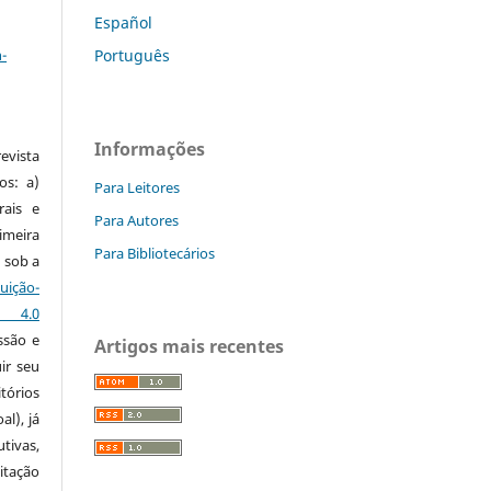
Español
a
-
Português
Informações
vista
os: a)
Para Leitores
rais e
Para Autores
imeira
Para Bibliotecários
 sob a
ção-
s 4.0
ssão e
Artigos mais recentes
ir seu
tórios
al), já
tivas,
itação