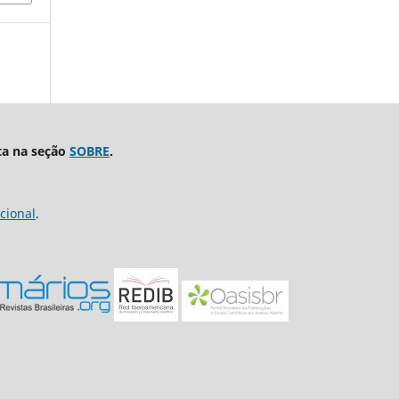
ta na seção
SOBRE
.
cional
.