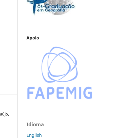
Apoio
aújo,
Idioma
English