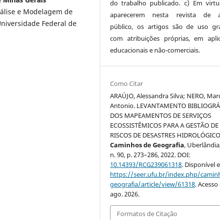
do trabalho publicado. c) Em virt
álise e Modelagem de
aparecerem nesta revista de a
Universidade Federal de
público, os artigos são de uso gra
com atribuições próprias, em apli
educacionais e não-comerciais.
Como Citar
ARAÚJO, Alessandra Silva; NERO, Mar
Antonio. LEVANTAMENTO BIBLIOGR
DOS MAPEAMENTOS DE SERVIÇOS
ECOSSISTÊMICOS PARA A GESTÃO DE
RISCOS DE DESASTRES HIDROLÓGICO
Caminhos de Geografia
, Uberlândia,
n. 90, p. 273–286, 2022. DOI:
10.14393/RCG239061318
. Disponível 
https://seer.ufu.br/index.php/cami
geografia/article/view/61318
. Acesso
ago. 2026.
Formatos de Citação