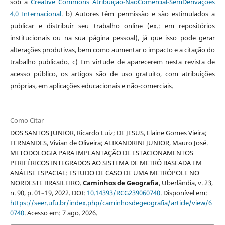
sob a
Creative Commons Atribuição-NãoComercial-SemDerivações
4.0 Internacional
. b) Autores têm permissão e são estimulados a
publicar e distribuir seu trabalho online (ex.: em repositórios
institucionais ou na sua página pessoal), já que isso pode gerar
alterações produtivas, bem como aumentar o impacto e a citação do
trabalho publicado. c) Em virtude de aparecerem nesta revista de
acesso público, os artigos são de uso gratuito, com atribuições
próprias, em aplicações educacionais e não-comerciais.
Como Citar
DOS SANTOS JUNIOR, Ricardo Luiz; DE JESUS, Elaine Gomes Vieira;
FERNANDES, Vivian de Oliveira; ALIXANDRINI JUNIOR, Mauro José.
METODOLOGIA PARA IMPLANTAÇÃO DE ESTACIONAMENTOS
PERIFÉRICOS INTEGRADOS AO SISTEMA DE METRÔ BASEADA EM
ANÁLISE ESPACIAL: ESTUDO DE CASO DE UMA METRÓPOLE NO
NORDESTE BRASILEIRO.
Caminhos de Geografia
, Uberlândia, v. 23,
n. 90, p. 01–19, 2022. DOI:
10.14393/RCG239060740
. Disponível em:
https://seer.ufu.br/index.php/caminhosdegeografia/article/view/6
0740
. Acesso em: 7 ago. 2026.