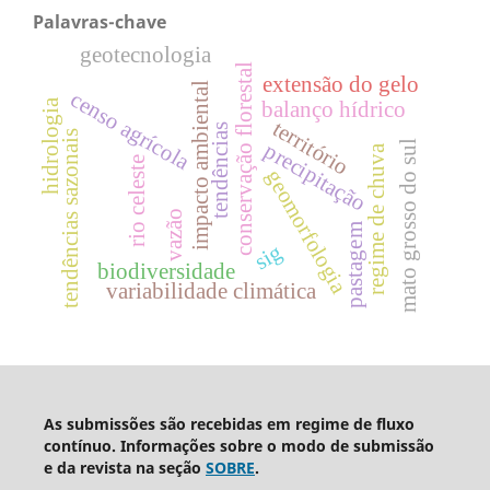
Palavras-chave
geotecnologia
conservação florestal
extensão do gelo
impacto ambiental
censo agrícola
hidrologia
balanço hídrico
território
tendências
tendências sazonais
mato grosso do sul
precipitação
regime de chuva
rio celeste
geomorfologia
vazão
pastagem
sig
biodiversidade
variabilidade climática
As submissões são recebidas em regime de fluxo
contínuo. Informações sobre o modo de submissão
e da revista na seção
SOBRE
.