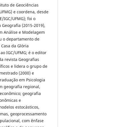
ituto de Geociências
 (UFMG) e coordena, desde
TE/IGC/UFMG); foi o
Geografia (2015-2019),
m Análise e Modelagem
ou o departamento de
o Casa da Glória
 ao IGC/UFMG; é o editor
da revista Geografias
íficos e lidera o grupo de
mestrado (2000) e
raduação em Psicologia
m geografia regional,
 econômico; geografia
conômicas e
modelos estocásticos,
temas, geoprocessamento
opulacional, com ênfase