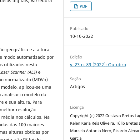
delos digitais, Varredura
PDF
Publicado
10-10-2022
ão geográfica e a altura
Edição
 de modo automatizado por
v. 23 n. 89 (2022): Outubro
 utilizados nesta
Laser Scanner (ALS)
e
Seção
ção normalizado (MDVn)
Artigos
e modelo, aplicou-se uma
 analisar o modelo da
e e sua altura. Para
Licença
e melhor resolução
Copyright (c) 2022 Gustavo Bretas La
 média nos cálculos. Na
Kelen Karla Reis Oliveira, Túlio Bretas
adas das 100 maiores
Marcelo Antonio Nero, Ricardo Alexa
as alturas obtidas por
Garcia
terminação R² foi de