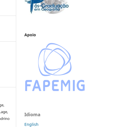
Apoio
ge,
 Lage,
Idioma
ndrino
English