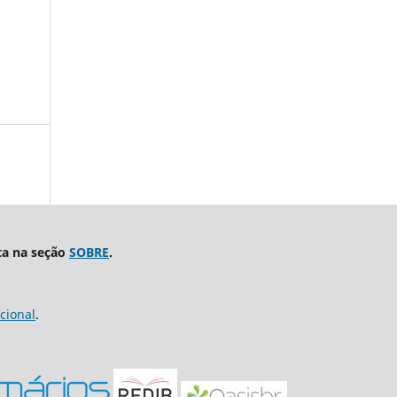
ta na seção
SOBRE
.
cional
.