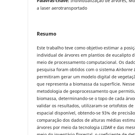
Palavras-chave:
Individualização de árvores, Mo
a laser aerotransportado
Resumo
Este trabalho teve como objetivo estimar a posiç
individual de árvores em plantios de eucalipto
meio de processamento computacional. Os dados
pesquisa foram obtidos com o sistema
Airborne 
permitiram gerar um modelo digital de vegeta
que representa a biomassa da superfície. Ness
metodologia de geoprocessamento que permitiu
biomassa, determinando-se o topo de cada árvor
validar os resultados, utilizaram-se ortofotos d
espacial disponível, obtendo-se 93% de precisão
comparação dos dados de alturas médias estim
árvores por meio da tecnologia
LIDAR
e das mesm
meio do inventário florestal, o coeficiente de de