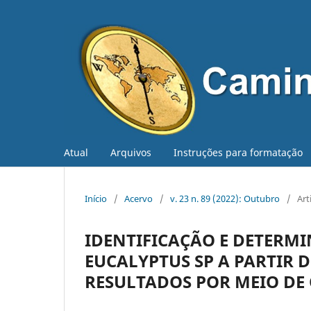
Atual
Arquivos
Instruções para formatação
Início
/
Acervo
/
v. 23 n. 89 (2022): Outubro
/
Art
IDENTIFICAÇÃO E DETERM
EUCALYPTUS SP A PARTIR 
RESULTADOS POR MEIO DE