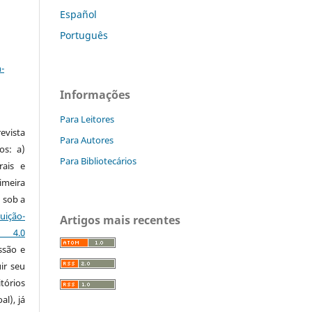
Español
Português
a
-
Informações
Para Leitores
vista
Para Autores
os: a)
Para Bibliotecários
rais e
imeira
 sob a
ção-
Artigos mais recentes
s 4.0
ssão e
ir seu
tórios
al), já