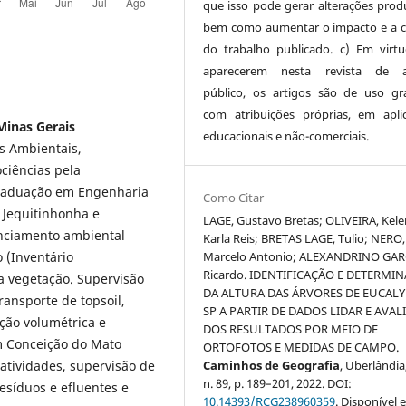
que isso pode gerar alterações produ
bem como aumentar o impacto e a c
do trabalho publicado. c) Em virt
aparecerem nesta revista de a
público, os artigos são de uso gra
com atribuições próprias, em apli
Minas Gerais
educacionais e não-comerciais.
s Ambientais,
ciências pela
graduação em Engenharia
Como Citar
o Jequitinhonha e
LAGE, Gustavo Bretas; OLIVEIRA, Kele
enciamento ambiental
Karla Reis; BRETAS LAGE, Tulio; NERO,
Marcelo Antonio; ALEXANDRINO GAR
 (Inventário
Ricardo. IDENTIFICAÇÃO E DETERMI
a vegetação. Supervisão
DA ALTURA DAS ÁRVORES DE EUCAL
ransporte de topsoil,
SP A PARTIR DE DADOS LIDAR E AVA
ção volumétrica e
DOS RESULTADOS POR MEIO DE
m Conceição do Mato
ORTOFOTOS E MEDIDAS DE CAMPO.
Caminhos de Geografia
, Uberlândia,
tividades, supervisão de
n. 89, p. 189–201, 2022. DOI:
esíduos e efluentes e
10.14393/RCG238960359
. Disponível 