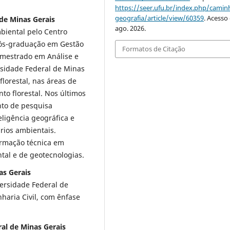
https://seer.ufu.br/index.php/cami
geografia/article/view/60359
. Acesso
 de Minas Gerais
ago. 2026.
biental pelo Centro
 pós-graduação em Gestão
Formatos de Citação
e mestrado em Análise e
sidade Federal de Minas
florestal, nas áreas de
o florestal. Nos últimos
nto de pesquisa
eligência geográfica e
rios ambientais.
ormação técnica em
al e de geotecnologias.
as Gerais
ersidade Federal de
haria Civil, com ênfase
ral de Minas Gerais