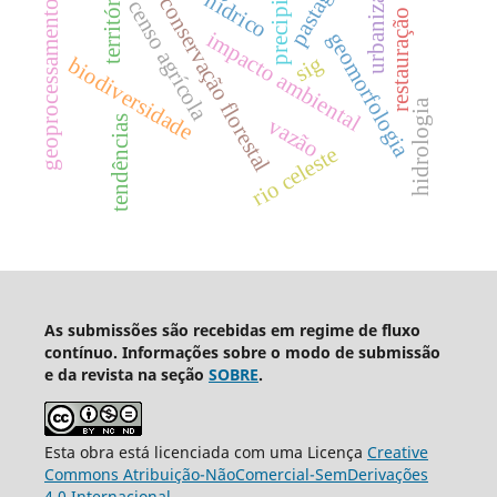
precipitação
urbanização
pastagem
território
conservação florestal
censo agrícola
geoprocessamento
restauração
impacto ambiental
geomorfologia
sig
biodiversidade
hidrologia
vazão
tendências
rio celeste
As submissões são recebidas em regime de fluxo
contínuo. Informações sobre o modo de submissão
e da revista na seção
SOBRE
.
Esta obra está licenciada com uma Licença
Creative
Commons Atribuição-NãoComercial-SemDerivações
4.0 Internacional
.