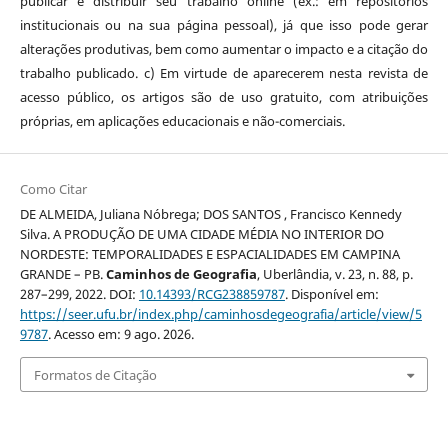
publicar e distribuir seu trabalho online (ex.: em repositórios
institucionais ou na sua página pessoal), já que isso pode gerar
alterações produtivas, bem como aumentar o impacto e a citação do
trabalho publicado. c) Em virtude de aparecerem nesta revista de
acesso público, os artigos são de uso gratuito, com atribuições
próprias, em aplicações educacionais e não-comerciais.
Como Citar
DE ALMEIDA, Juliana Nóbrega; DOS SANTOS , Francisco Kennedy
Silva. A PRODUÇÃO DE UMA CIDADE MÉDIA NO INTERIOR DO
NORDESTE: TEMPORALIDADES E ESPACIALIDADES EM CAMPINA
GRANDE – PB.
Caminhos de Geografia
, Uberlândia, v. 23, n. 88, p.
287–299, 2022. DOI:
10.14393/RCG238859787
. Disponível em:
https://seer.ufu.br/index.php/caminhosdegeografia/article/view/5
9787
. Acesso em: 9 ago. 2026.
Formatos de Citação