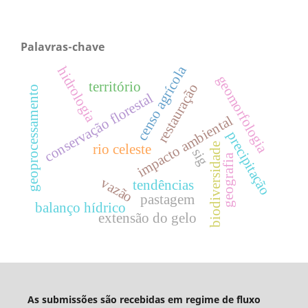
Palavras-chave
censo agrícola
hidrologia
geomorfologia
território
restauração
geoprocessamento
conservação florestal
impacto ambiental
precipitação
rio celeste
biodiversidade
sig
geografia
vazão
tendências
pastagem
balanço hídrico
extensão do gelo
As submissões são recebidas em regime de fluxo