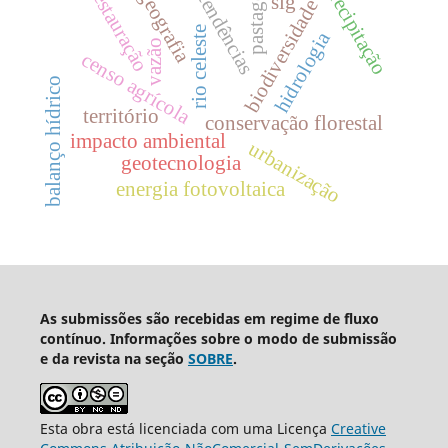
pastagem
precipitação
restauração
geografia
tendências
sig
biodiversidade
rio celeste
hidrologia
vazão
censo agrícola
balanço hídrico
território
conservação florestal
impacto ambiental
urbanização
geotecnologia
energia fotovoltaica
As submissões são recebidas em regime de fluxo
contínuo. Informações sobre o modo de submissão
e da revista na seção
SOBRE
.
Esta obra está licenciada com uma Licença
Creative