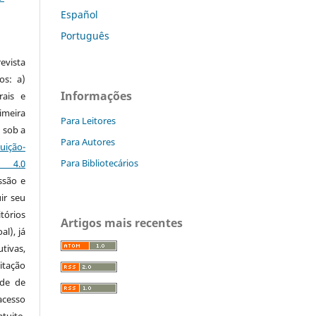
Español
Português
vista
os: a)
Informações
rais e
imeira
Para Leitores
 sob a
Para Autores
ção-
Para Bibliotecários
s 4.0
ssão e
ir seu
tórios
Artigos mais recentes
al), já
tivas,
itação
ude de
cesso
tuito,