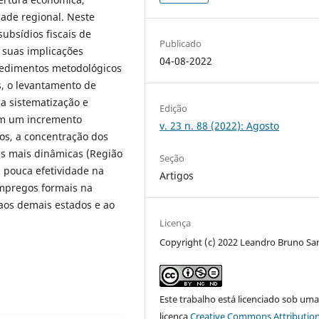
ade regional. Neste
 subsídios fiscais de
Publicado
e suas implicações
04-08-2022
ocedimentos metodológicos
s, o levantamento de
a sistematização e
Edição
cam um incremento
v. 23 n. 88 (2022): Agosto
nos, a concentração dos
es mais dinâmicas (Região
Seção
a pouca efetividade na
Artigos
mpregos formais na
aos demais estados e ao
Licença
Copyright (c) 2022 Leandro Bruno Sa
Este trabalho está licenciado sob um
licença
Creative Commons Attribution