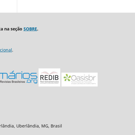
ta na seção
SOBRE
.
cional
.
rlândia, Uberlândia, MG, Brasil