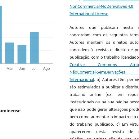
NonCommercial-NoDerivatives 4.0
International License
.
Autores que publicam nesta re
concordam com os seguintes term
Autores mantém os direitos auto
concedem à revista o direito de pr
publicação, com o trabalho licenciado
Creative Commons Atribui
NãoComercial-SemDerivaçõe
Internacional
. b) Autores têm permi
são estimulados a publicar e distribu
trabalho online (ex.: em reposi
institucionais ou na sua página pesso
que isso pode gerar alterações produ
luminense
bem como aumentar o impacto e a c
do trabalho publicado. c) Em virt
aparecerem nesta revista de a
público, os artigos são de uso gra