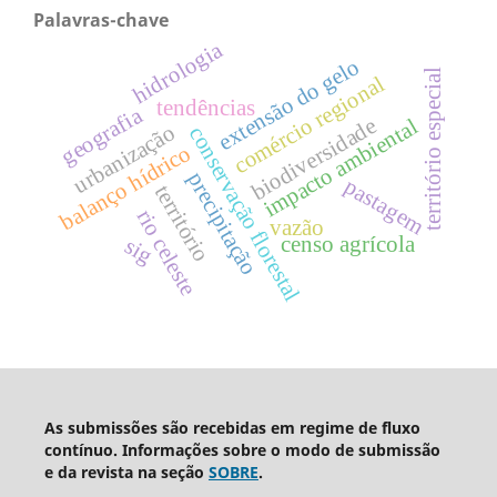
Palavras-chave
hidrologia
extensão do gelo
território especial
comércio regional
tendências
geografia
biodiversidade
impacto ambiental
urbanização
conservação florestal
balanço hídrico
precipitação
pastagem
território
rio celeste
vazão
censo agrícola
sig
As submissões são recebidas em regime de fluxo
contínuo. Informações sobre o modo de submissão
e da revista na seção
SOBRE
.