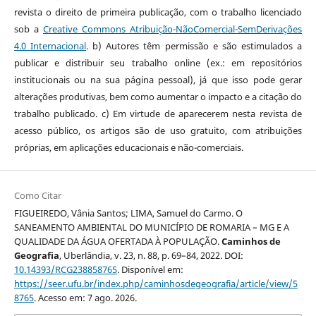
revista o direito de primeira publicação, com o trabalho licenciado
sob a
Creative Commons Atribuição-NãoComercial-SemDerivações
4.0 Internacional
. b) Autores têm permissão e são estimulados a
publicar e distribuir seu trabalho online (ex.: em repositórios
institucionais ou na sua página pessoal), já que isso pode gerar
alterações produtivas, bem como aumentar o impacto e a citação do
trabalho publicado. c) Em virtude de aparecerem nesta revista de
acesso público, os artigos são de uso gratuito, com atribuições
próprias, em aplicações educacionais e não-comerciais.
Como Citar
FIGUEIREDO, Vânia Santos; LIMA, Samuel do Carmo. O
SANEAMENTO AMBIENTAL DO MUNICÍPIO DE ROMARIA – MG E A
QUALIDADE DA ÁGUA OFERTADA À POPULAÇÃO.
Caminhos de
Geografia
, Uberlândia, v. 23, n. 88, p. 69–84, 2022. DOI:
10.14393/RCG238858765
. Disponível em:
https://seer.ufu.br/index.php/caminhosdegeografia/article/view/5
8765
. Acesso em: 7 ago. 2026.