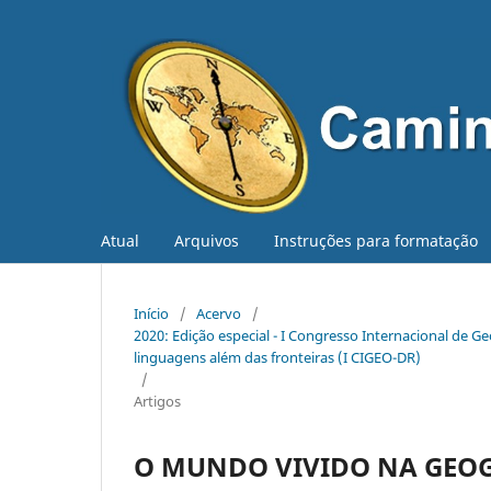
Atual
Arquivos
Instruções para formatação
Início
/
Acervo
/
2020: Edição especial - I Congresso Internacional de Ge
linguagens além das fronteiras (I CIGEO-DR)
/
Artigos
O MUNDO VIVIDO NA GEOGR