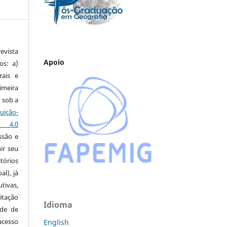
vista
Apoio
os: a)
rais e
imeira
 sob a
ção-
s 4.0
ssão e
ir seu
tórios
al), já
tivas,
itação
Idioma
ude de
cesso
English