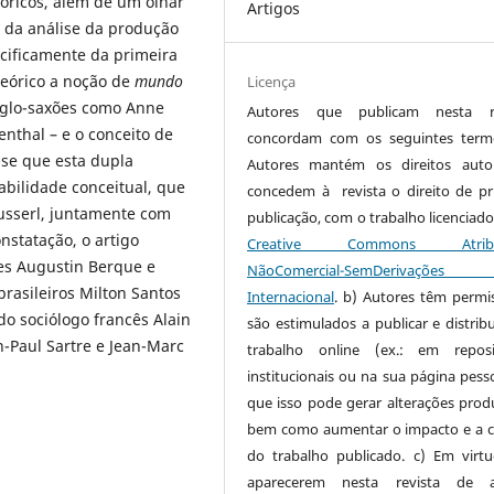
eóricos, além de um olhar
Artigos
r da análise da produção
cificamente da primeira
teórico a noção de
mundo
Licença
nglo-saxões como Anne
Autores que publicam nesta re
nthal – e o conceito de
concordam com os seguintes term
-se que esta dupla
Autores mantém os direitos auto
abilidade conceitual, que
concedem à revista o direito de pr
sserl, juntamente com
publicação, com o trabalho licenciado
nstatação, o artigo
Creative Commons Atribui
es Augustin Berque e
NãoComercial-SemDerivaçõe
rasileiros Milton Santos
Internacional
. b) Autores têm permi
do sociólogo francês Alain
são estimulados a publicar e distribu
n-Paul Sartre e Jean-Marc
trabalho online (ex.: em reposi
institucionais ou na sua página pesso
que isso pode gerar alterações produ
bem como aumentar o impacto e a c
do trabalho publicado. c) Em virt
aparecerem nesta revista de a