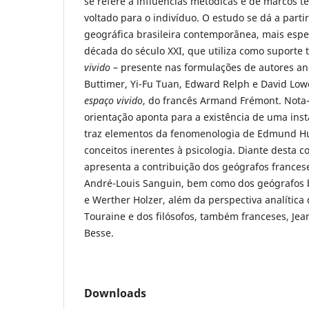
se refere a influências metódicas e de marcos t
voltado para o indivíduo. O estudo se dá a parti
geográfica brasileira contemporânea, mais espe
década do século XXI, que utiliza como suporte 
vivido
– presente nas formulações de autores a
Buttimer, Yi-Fu Tuan, Edward Relph e David Lowe
espaço vivido
, do francês Armand Frémont. Nota
orientação aponta para a existência de uma inst
traz elementos da fenomenologia de Edmund Hu
conceitos inerentes à psicologia. Diante desta co
apresenta a contribuição dos geógrafos frances
André-Louis Sanguin, bem como dos geógrafos b
e Werther Holzer, além da perspectiva analítica 
Touraine e dos filósofos, também franceses, Jea
Besse.
Downloads