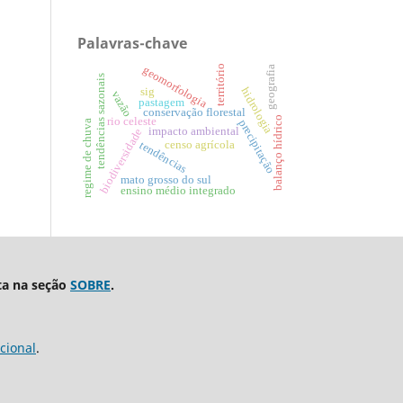
Palavras-chave
território
geomorfologia
geografia
tendências sazonais
hidrologia
sig
vazão
pastagem
conservação florestal
balanço hídrico
rio celeste
precipitação
regime de chuva
impacto ambiental
biodiversidade
censo agrícola
tendências
mato grosso do sul
ensino médio integrado
ta na seção
SOBRE
.
cional
.