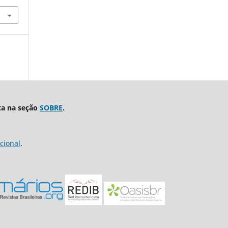
ta na seção
SOBRE
.
cional
.