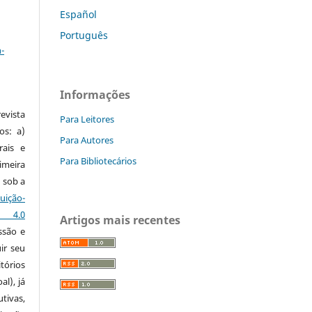
Español
a
Português
-
Informações
vista
Para Leitores
os: a)
Para Autores
rais e
Para Bibliotecários
imeira
 sob a
ção-
s 4.0
Artigos mais recentes
ssão e
ir seu
tórios
al), já
tivas,