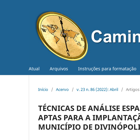
Atual
Arquivos
Instruções para formatação
Início
/
Acervo
/
v. 23 n. 86 (2022): Abril
/
Artigos
TÉCNICAS DE ANÁLISE ESP
APTAS PARA A IMPLANTAÇ
MUNICÍPIO DE DIVINÓPOLI