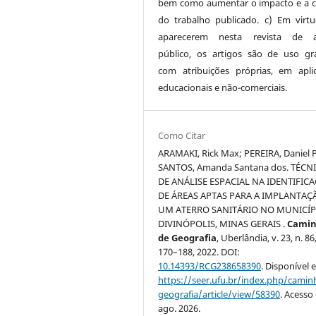
bem como aumentar o impacto e a c
do trabalho publicado. c) Em virt
aparecerem nesta revista de a
público, os artigos são de uso gra
com atribuições próprias, em apli
educacionais e não-comerciais.
Como Citar
ARAMAKI, Rick Max; PEREIRA, Daniel 
SANTOS, Amanda Santana dos. TÉCN
DE ANÁLISE ESPACIAL NA IDENTIFIC
DE ÁREAS APTAS PARA A IMPLANTAÇ
UM ATERRO SANITÁRIO NO MUNICÍP
DIVINÓPOLIS, MINAS GERAIS .
Camin
de Geografia
, Uberlândia, v. 23, n. 86,
170–188, 2022. DOI:
10.14393/RCG238658390
. Disponível 
https://seer.ufu.br/index.php/cami
geografia/article/view/58390
. Acesso
ago. 2026.