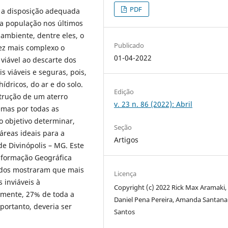
PDF
 a disposição adequada
da população nos últimos
mbiente, dentre eles, o
Publicado
vez mais complexo o
01-04-2022
viável ao descarte dos
s viáveis e seguras, pois,
dricos, do ar e do solo.
Edição
trução de um aterro
v. 23 n. 86 (2022): Abril
emas por todas as
o objetivo determinar,
Seção
reas ideais para a
Artigos
de Divinópolis – MG. Este
Informação Geográfica
ltados mostraram que mais
Licença
 inviáveis à
Copyright (c) 2022 Rick Max Aramaki,
mente, 27% de toda a
Daniel Pena Pereira, Amanda Santana
portanto, deveria ser
Santos