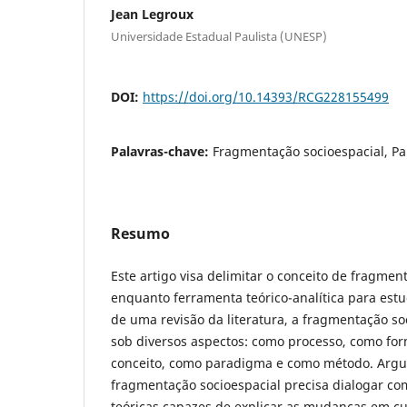
Jean Legroux
Universidade Estadual Paulista (UNESP)
DOI:
https://doi.org/10.14393/RCG228155499
Palavras-chave:
Fragmentação socioespacial, Pa
Resumo
Este artigo visa delimitar o conceito de fragmen
enquanto ferramenta teórico-analítica para estud
de uma revisão da literatura, a fragmentação so
sob diversos aspectos: como processo, como fo
conceito, como paradigma e como método. Argu
fragmentação socioespacial precisa dialogar co
teóricas capazes de explicar as mudanças em cu