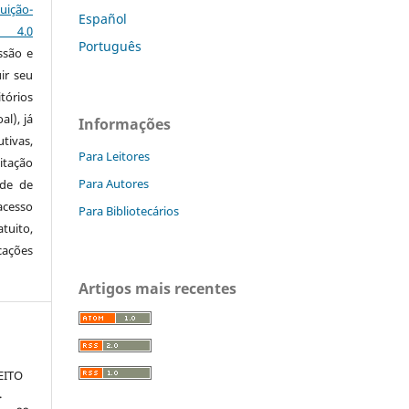
ção-
Español
s 4.0
Português
ssão e
ir seu
tórios
al), já
Informações
tivas,
Para Leitores
itação
Para Autores
ude de
cesso
Para Bibliotecários
tuito,
cações
Artigos mais recentes
EITO
.