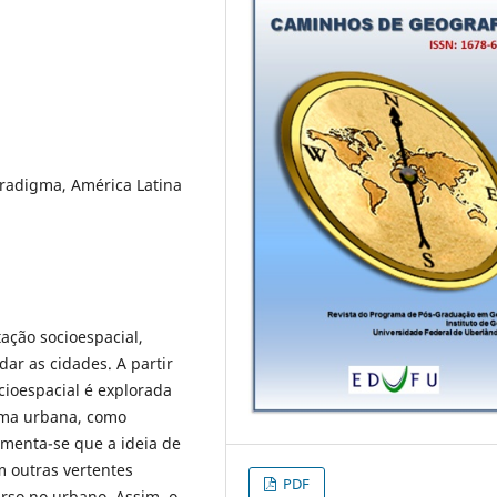
radigma, América Latina
tação socioespacial,
ar as cidades. A partir
cioespacial é explorada
rma urbana, como
menta-se que a ideia de
m outras vertentes
PDF
rso no urbano. Assim, o