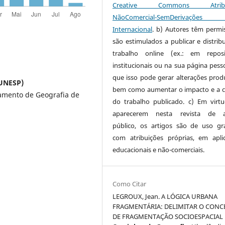
Creative Commons Atribui
NãoComercial-SemDerivaçõe
Internacional
. b) Autores têm permi
são estimulados a publicar e distribu
trabalho online (ex.: em reposi
institucionais ou na sua página pesso
que isso pode gerar alterações produ
(UNESP)
bem como aumentar o impacto e a c
tamento de Geografia de
do trabalho publicado. c) Em virt
aparecerem nesta revista de a
público, os artigos são de uso gra
com atribuições próprias, em apli
educacionais e não-comerciais.
Como Citar
LEGROUX, Jean. A LÓGICA URBANA
FRAGMENTÁRIA: DELIMITAR O CONC
DE FRAGMENTAÇÃO SOCIOESPACIAL 