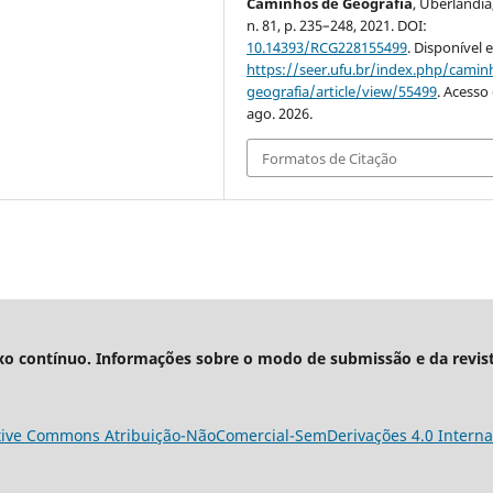
Caminhos de Geografia
, Uberlândia,
n. 81, p. 235–248, 2021. DOI:
10.14393/RCG228155499
. Disponível 
https://seer.ufu.br/index.php/cami
geografia/article/view/55499
. Acesso
ago. 2026.
Formatos de Citação
xo contínuo. Informações sobre o modo de submissão e da revis
tive Commons Atribuição-NãoComercial-SemDerivações 4.0 Interna