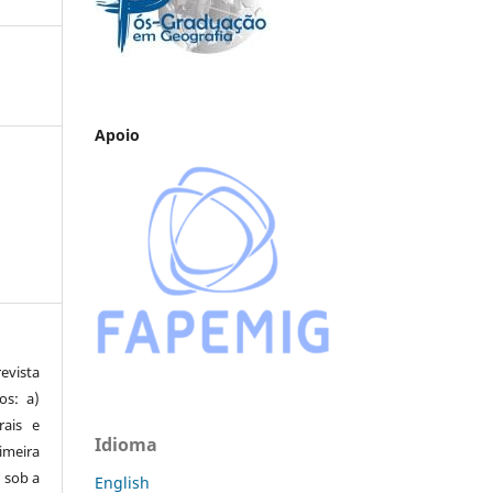
Apoio
vista
os: a)
rais e
Idioma
imeira
 sob a
English