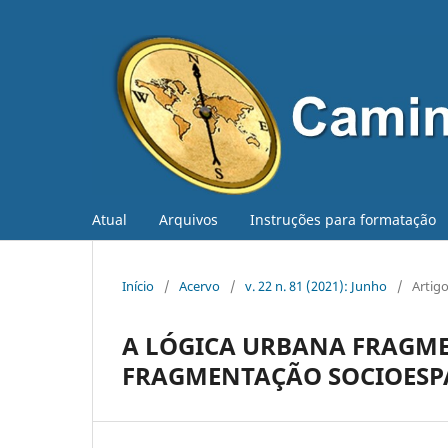
Atual
Arquivos
Instruções para formatação
Início
/
Acervo
/
v. 22 n. 81 (2021): Junho
/
Artig
A LÓGICA URBANA FRAGME
FRAGMENTAÇÃO SOCIOESP