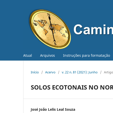
Atual
Arquivos
Instruções para formatação
Início
/
Acervo
/
v. 22 n. 81 (2021): Junho
/
Artig
SOLOS ECOTONAIS NO NOR
José João Lelis Leal Souza