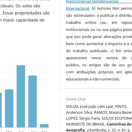
NãoComercial-SemDerivaçõe
iduais. Os solos são
Internacional
. b) Autores têm permi
a. Essas propriedades são
são estimulados a publicar e distribu
com maior capacidade de
trabalho online (ex.: em reposi
institucionais ou na sua página pesso
que isso pode gerar alterações produ
bem como aumentar o impacto e a c
do trabalho publicado. c) Em virt
aparecerem nesta revista de a
público, os artigos são de uso gra
com atribuições próprias, em apli
educacionais e não-comerciais.
Como Citar
SOUZA, José João Lelis Leal; PINTO,
Anderson Silva; RAMOS, Maiara Bezer
LOPES, Sérgio Faria. SOLOS ECOTON
NORDESTE DO BRASIL.
Caminhos de
Geografia
, Uberlândia, v. 22, n. 81, p