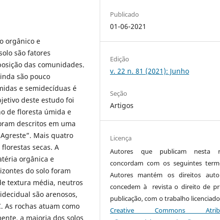
Publicado
01-06-2021
o orgânico e
olo são fatores
Edição
posição das comunidades.
v. 22 n. 81 (2021): Junho
ainda são pouco
úmidas e semidecíduas é
Seção
jetivo deste estudo foi
Artigos
o de floresta úmida e
 foram descritos em uma
“Agreste”. Mais quatro
Licença
 florestas secas. A
Autores que publicam nesta re
atéria orgânica e
concordam com os seguintes term
zontes do solo foram
Autores mantém os direitos auto
de textura média, neutros
concedem à revista o direito de pr
midecidual são arenosos,
publicação, com o trabalho licenciado
 C. As rochas atuam como
Creative Commons Atribui
nte, a maioria dos solos