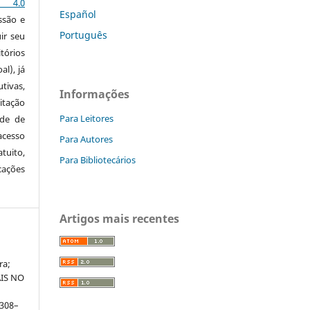
s 4.0
Español
ssão e
Português
ir seu
tórios
al), já
tivas,
Informações
itação
Para Leitores
ude de
cesso
Para Autores
tuito,
Para Bibliotecários
cações
Artigos mais recentes
ra;
AIS NO
. 308–