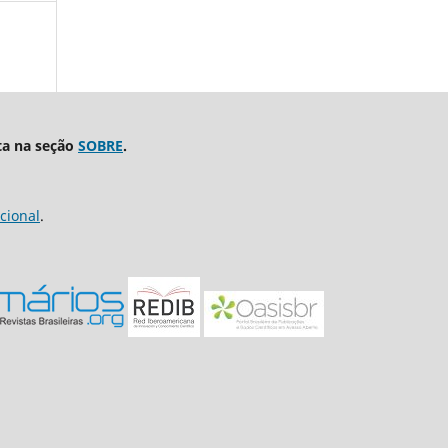
ta na seção
SOBRE
.
cional
.