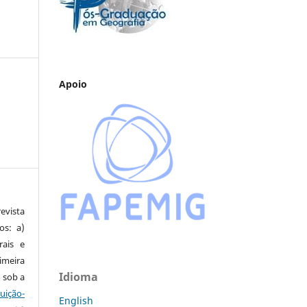
Apoio
vista
os: a)
rais e
imeira
Idioma
 sob a
ção-
English