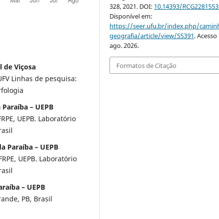
328, 2021. DOI:
10.14393/RCG2281553
Disponível em:
https://seer.ufu.br/index.php/cami
geografia/article/view/55391
. Acesso
ago. 2026.
Formatos de Citação
l de Viçosa
UFV Linhas de pesquisa:
fologia
a Paraíba – UEPB
RPE, UEPB. Laboratório
asil
da Paraíba – UEPB
RPE, UEPB. Laboratório
asil
araíba – UEPB
ande, PB, Brasil