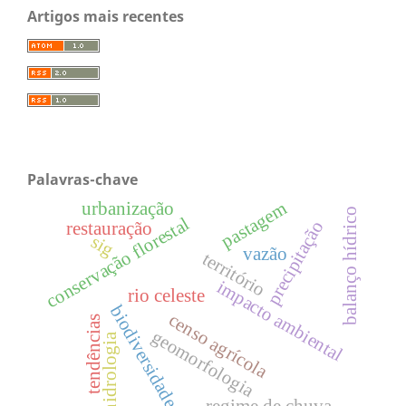
Artigos mais recentes
Palavras-chave
pastagem
urbanização
balanço hídrico
conservação florestal
precipitação
restauração
sig
vazão
território
impacto ambiental
rio celeste
biodiversidade
censo agrícola
tendências
geomorfologia
hidrologia
regime de chuva