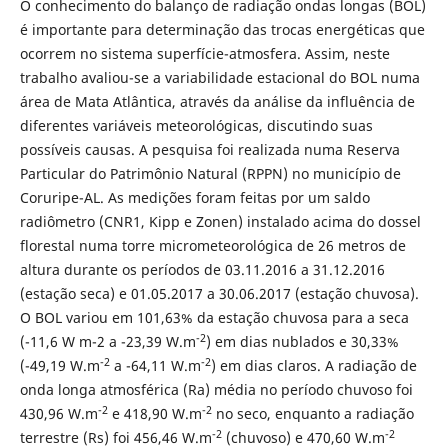
O conhecimento do balanço de radiação ondas longas (BOL)
é importante para determinação das trocas energéticas que
ocorrem no sistema superfície-atmosfera. Assim, neste
trabalho avaliou-se a variabilidade estacional do BOL numa
área de Mata Atlântica, através da análise da influência de
diferentes variáveis meteorológicas, discutindo suas
possíveis causas. A pesquisa foi realizada numa Reserva
Particular do Patrimônio Natural (RPPN) no município de
Coruripe-AL. As medições foram feitas por um saldo
radiômetro (CNR1, Kipp e Zonen) instalado acima do dossel
florestal numa torre micrometeorológica de 26 metros de
altura durante os períodos de 03.11.2016 a 31.12.2016
(estação seca) e 01.05.2017 a 30.06.2017 (estação chuvosa).
O BOL variou em 101,63% da estação chuvosa para a seca
-2
(-11,6 W m-2 a -23,39 W.m
) em dias nublados e 30,33%
-2
-2
(-49,19 W.m
a -64,11 W.m
) em dias claros. A radiação de
onda longa atmosférica (Ra) média no período chuvoso foi
-2
-2
430,96 W.m
e 418,90 W.m
no seco, enquanto a radiação
-2
-2
terrestre (Rs) foi 456,46 W.m
(chuvoso) e 470,60 W.m