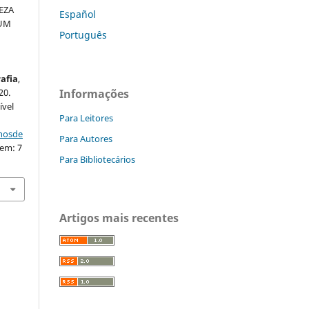
EZA
Español
 UM
Português
afia
,
20.
Informações
ível
Para Leitores
nhosde
Para Autores
 em: 7
Para Bibliotecários
Artigos mais recentes