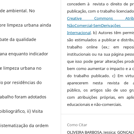
concedem à revista o direito de pr
ade ambiental. No
publicação, com o trabalho licenciado
Creative Commons Atribui
obre limpeza urbana ainda
NãoComercial-SemDerivaçõe
Internacional
. b) Autores têm permi
ebate da qualidade
são estimulados a publicar e distribu
trabalho online (ex.: em reposi
rbana enquanto indicador
institucionais ou na sua página pesso
que isso pode gerar alterações produ
de limpeza urbana no
bem como aumentar o impacto e a c
do trabalho publicado. c) Em virt
do por residências do
aparecerem nesta revista de a
público, os artigos são de uso gra
rabalho foram adotados
com atribuições próprias, em apli
educacionais e não-comerciais.
liográfico, ii) Visita
Como Citar
 sistematização da ordem
OLIVEIRA BARBOSA, Jessica; GONÇAL