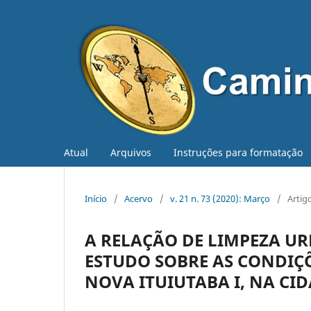
Atual
Arquivos
Instruções para formatação
Início
/
Acervo
/
v. 21 n. 73 (2020): Março
/
Artig
A RELAÇÃO DE LIMPEZA U
ESTUDO SOBRE AS CONDIÇ
NOVA ITUIUTABA I, NA CI