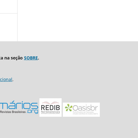
ta na seção
SOBRE
.
cional
.