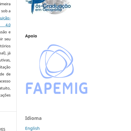
imeira
 sob a
ção-
s 4.0
ssão e
Apoio
ir seu
tórios
al), já
tivas,
itação
ude de
cesso
tuito,
cações
Idioma
English
VES