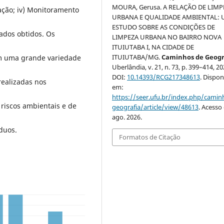
MOURA, Gerusa. A RELAÇÃO DE LIMP
vação; iv) Monitoramento
URBANA E QUALIDADE AMBIENTAL:
ESTUDO SOBRE AS CONDIÇÕES DE
tados obtidos. Os
LIMPEZA URBANA NO BAIRRO NOVA
ITUIUTABA I, NA CIDADE DE
ITUIUTABA/MG.
Caminhos de Geogr
m uma grande variedade
Uberlândia, v. 21, n. 73, p. 399–414, 20
DOI:
10.14393/RCG217348613
. Dispon
realizadas nos
em:
https://seer.ufu.br/index.php/cami
 riscos ambientais e de
geografia/article/view/48613
. Acesso
ago. 2026.
duos.
Formatos de Citação