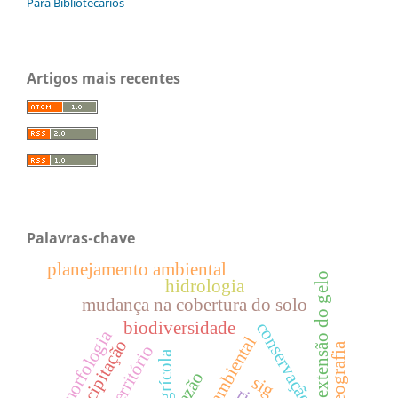
Para Bibliotecários
Artigos mais recentes
Palavras-chave
planejamento ambiental
extensão do gelo
hidrologia
mudança na cobertura do solo
biodiversidade
conservação florestal
geomorfologia
impacto ambiental
precipitação
geografia
território
vazão
sig