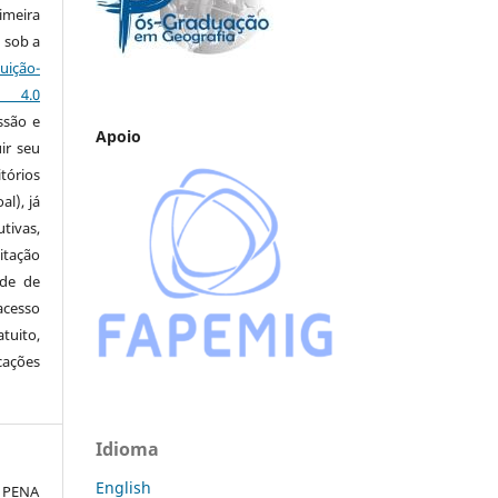
imeira
 sob a
ção-
s 4.0
ssão e
Apoio
ir seu
tórios
al), já
tivas,
itação
ude de
cesso
tuito,
cações
Idioma
English
; PENA