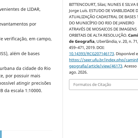
BITTENCOURT, Silas; NUNES E SILVA 
ovenientes de LIDAR,
Jorge Luís. ESTUDO DE VIABILIDADE 
ATUALIZAÇÃO CADASTRAL DE BASES 
DO MUNICÍPIO DO RIO DE JANEIRO
olevantamentos por
ATRAVÉS DE MOSAICOS DE IMAGENS
ORBITAIS DE ALTA RESOLUÇÃO.
Cam
de verificação, em campo,
de Geografia
, Uberlândia, v. 20, n. 71,
459–471, 2019. DOI:
NSS), além de bases
10.14393/RCG207146173
. Disponível 
https://seer.ufu.br/index.php/cami
geografia/article/view/46173
. Acesso
o urbana da cidade do Rio
ago. 2026.
te, por possuir mais
ossível atingir precisões
Formatos de Citação
 B da escala 1:10000.