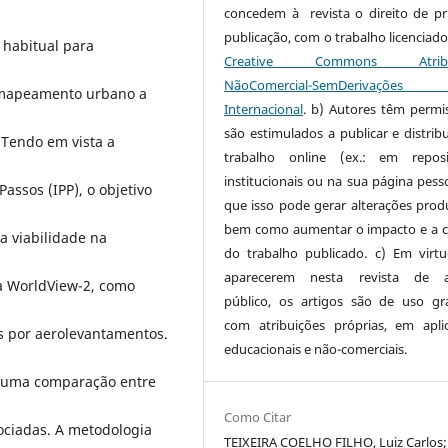
concedem à revista o direito de pr
publicação, com o trabalho licenciado
 habitual para
Creative Commons Atribui
NãoComercial-SemDerivaçõe
o mapeamento urbano a
Internacional
. b) Autores têm permi
são estimulados a publicar e distribu
Tendo em vista a
trabalho online (ex.: em reposi
institucionais ou na sua página pesso
Passos (IPP), o objetivo
que isso pode gerar alterações produ
bem como aumentar o impacto e a c
a viabilidade na
do trabalho publicado. c) Em virt
aparecerem nesta revista de a
ma WorldView-2, como
público, os artigos são de uso gra
com atribuições próprias, em apli
s por aerolevantamentos.
educacionais e não-comerciais.
za uma comparação entre
Como Citar
sociadas. A metodologia
TEIXEIRA COELHO FILHO, Luiz Carlos