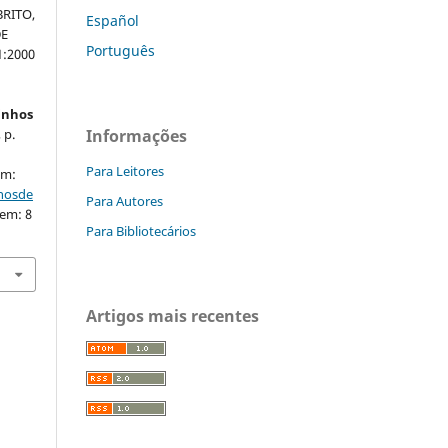
BRITO,
Español
DE
Português
1:2000
inhos
 p.
Informações
Para Leitores
em:
nhosde
Para Autores
 em: 8
Para Bibliotecários
Artigos mais recentes