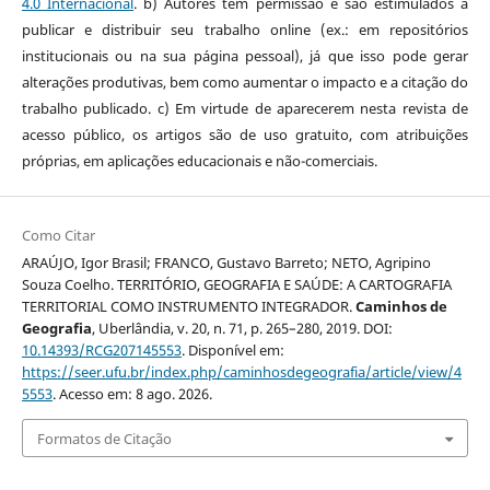
4.0 Internacional
. b) Autores têm permissão e são estimulados a
publicar e distribuir seu trabalho online (ex.: em repositórios
institucionais ou na sua página pessoal), já que isso pode gerar
alterações produtivas, bem como aumentar o impacto e a citação do
trabalho publicado. c) Em virtude de aparecerem nesta revista de
acesso público, os artigos são de uso gratuito, com atribuições
próprias, em aplicações educacionais e não-comerciais.
Como Citar
ARAÚJO, Igor Brasil; FRANCO, Gustavo Barreto; NETO, Agripino
Souza Coelho. TERRITÓRIO, GEOGRAFIA E SAÚDE: A CARTOGRAFIA
TERRITORIAL COMO INSTRUMENTO INTEGRADOR.
Caminhos de
Geografia
, Uberlândia, v. 20, n. 71, p. 265–280, 2019. DOI:
10.14393/RCG207145553
. Disponível em:
https://seer.ufu.br/index.php/caminhosdegeografia/article/view/4
5553
. Acesso em: 8 ago. 2026.
Formatos de Citação