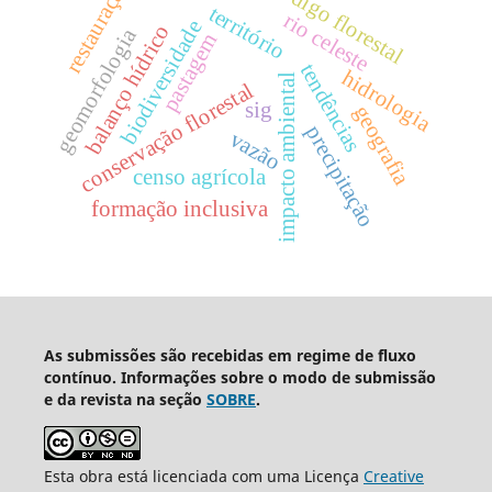
restauração
código florestal
território
rio celeste
biodiversidade
balanço hídrico
geomorfologia
pastagem
tendências
hidrologia
impacto ambiental
conservação florestal
sig
geografia
precipitação
vazão
censo agrícola
formação inclusiva
As submissões são recebidas em regime de fluxo
contínuo. Informações sobre o modo de submissão
e da revista na seção
SOBRE
.
Esta obra está licenciada com uma Licença
Creative