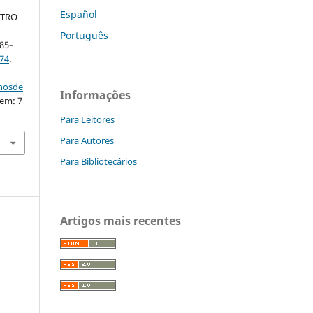
Español
NTRO
Português
 85–
74
.
nhosde
Informações
 em: 7
Para Leitores
Para Autores
Para Bibliotecários
Artigos mais recentes