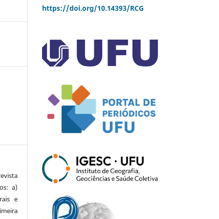
https://doi.org/10.14393/RCG
vista
os: a)
rais e
imeira