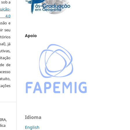
 sob a
ção-
s 4.0
ssão e
ir seu
Apoio
tórios
al), já
tivas,
itação
ude de
cesso
tuito,
cações
Idioma
IRA,
ica
English