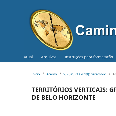
Atual
Arquivos
Instruções para formatação
Início
/
Acervo
/
v. 20 n. 71 (2019): Setembro
/
Ar
TERRITÓRIOS VERTICAIS:
DE BELO HORIZONTE