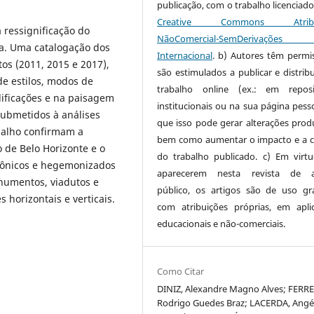
publicação, com o trabalho licenciado
Creative Commons Atribui
 ressignificação do
NãoComercial-SemDerivaçõe
ua. Uma catalogação dos
Internacional
. b) Autores têm permi
os (2011, 2015 e 2017),
são estimulados a publicar e distribu
e estilos, modos de
trabalho online (ex.: em reposi
dificações e na paisagem
institucionais ou na sua página pesso
ubmetidos à análises
que isso pode gerar alterações produ
abalho confirmam a
bem como aumentar o impacto e a c
 de Belo Horizonte e o
do trabalho publicado. c) Em virt
emônicos e hegemonizados
aparecerem nesta revista de a
numentos, viadutos e
público, os artigos são de uso gra
 horizontais e verticais.
com atribuições próprias, em apli
educacionais e não-comerciais.
Como Citar
DINIZ, Alexandre Magno Alves; FERRE
Rodrigo Guedes Braz; LACERDA, Angél