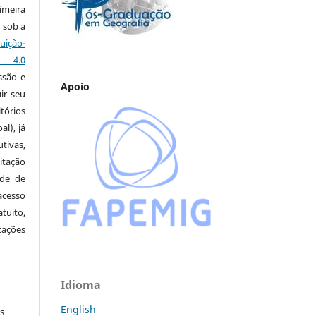
imeira
 sob a
ção-
s 4.0
ssão e
Apoio
ir seu
tórios
al), já
tivas,
itação
ude de
cesso
tuito,
cações
Idioma
English
s