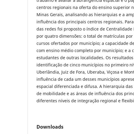
trabalho é avaliar a abrangência espacial e o 
centros regionais na oferta do ensino superior n
Minas Gerais, analisando as hierarquias e a am
influência dos principais centros regionais. Para
das redes foi proposto o índice de Centralidade
por quatro dimensões: o total de matrículas po
cursos ofertados por município; a capacidade d
com ensino médio completo por município; e a 
estudantes de outras localidades. Os resultados
identificação de cinco municípios no primeiro ní
Uberlândia, Juiz de Fora, Uberaba, Viçosa e Mon
influência de cada um desses municípios apres
espacial diferenciada e difusa. A hierarquia das
de mobilidade e as áreas de influência dos princ
diferentes níveis de integração regional e flexib
Downloads