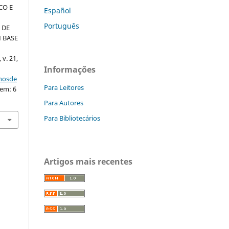
CO E
Español
Português
 DE
 BASE
 v. 21,
Informações
nhosde
Para Leitores
 em: 6
Para Autores
Para Bibliotecários
Artigos mais recentes