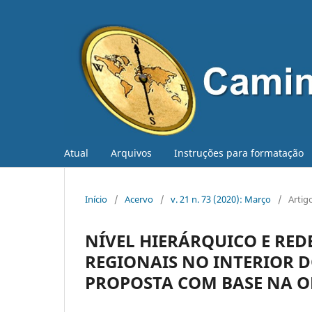
Atual
Arquivos
Instruções para formatação
Início
/
Acervo
/
v. 21 n. 73 (2020): Março
/
Artig
NÍVEL HIERÁRQUICO E RED
REGIONAIS NO INTERIOR D
PROPOSTA COM BASE NA O