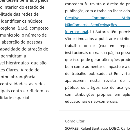
papel desempenhado pelos
concedem à revista o direito de pr
o interior do estado de
publicação, com o trabalho licenciado
plitude das redes de
Creative Commons Atribui
 identificar os núcleos
NãoComercial-SemDerivaçõe
 Regional (ICR), composto
Internacional
. b) Autores têm permi
r município; o número de
são estimulados a publicar e distribu
e absorção de pessoas
trabalho online (ex.: em reposi
capacidade de atração de
institucionais ou na sua página pesso
 permitiram a
que isso pode gerar alterações produ
vel hierárquico, que são:
bem como aumentar o impacto e a c
tes Claros. A rede de
do trabalho publicado. c) Em virt
entou abrangência
aparecerem nesta revista de a
 centralidades, as redes
público, os artigos são de uso gra
ipais centros refletem os
com atribuições próprias, em apli
ilidade espacial.
educacionais e não-comerciais.
Como Citar
SOARES, Rafael Santiago; LOBO, Carlo