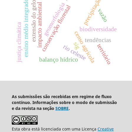
precipitação
ensino médio integrado
extensão do gelo
geomorfologia
impacto ambiental
conservação florestal
vazão
justiça climática
biodiversidade
censo agrícola
tendências
sig
território
rio celeste
balanço hídrico
As submissões são recebidas em regime de fluxo
contínuo. Informações sobre o modo de submissão
e da revista na seção
SOBRE
.
Esta obra está licenciada com uma Licença
Creative