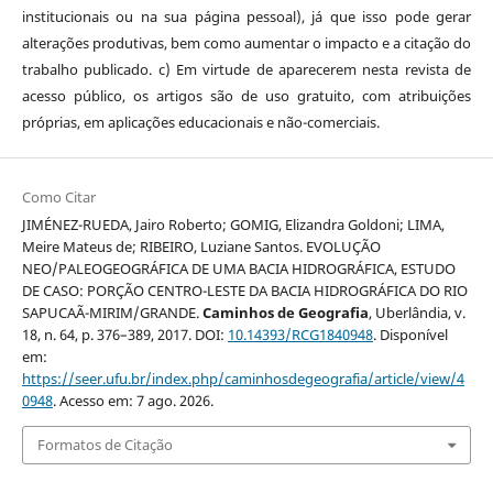
institucionais ou na sua página pessoal), já que isso pode gerar
alterações produtivas, bem como aumentar o impacto e a citação do
trabalho publicado. c) Em virtude de aparecerem nesta revista de
acesso público, os artigos são de uso gratuito, com atribuições
próprias, em aplicações educacionais e não-comerciais.
Como Citar
JIMÉNEZ-RUEDA, Jairo Roberto; GOMIG, Elizandra Goldoni; LIMA,
Meire Mateus de; RIBEIRO, Luziane Santos. EVOLUÇÃO
NEO/PALEOGEOGRÁFICA DE UMA BACIA HIDROGRÁFICA, ESTUDO
DE CASO: PORÇÃO CENTRO-LESTE DA BACIA HIDROGRÁFICA DO RIO
SAPUCAÃ-MIRIM/GRANDE.
Caminhos de Geografia
, Uberlândia, v.
18, n. 64, p. 376–389, 2017. DOI:
10.14393/RCG1840948
. Disponível
em:
https://seer.ufu.br/index.php/caminhosdegeografia/article/view/4
0948
. Acesso em: 7 ago. 2026.
Formatos de Citação