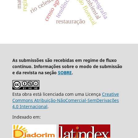
conservação florestal
censo agrícola
tendências
geografia
rio celeste
restauração
As submissões são recebidas em regime de fluxo
contínuo. Informações sobre o modo de submissão
e da revista na seção
SOBRE
.
Esta obra está licenciada com uma Licença
Creative
Commons Atribuição-NãoComercial-SemDerivações
4.0 Internacional
.
Indexado em: