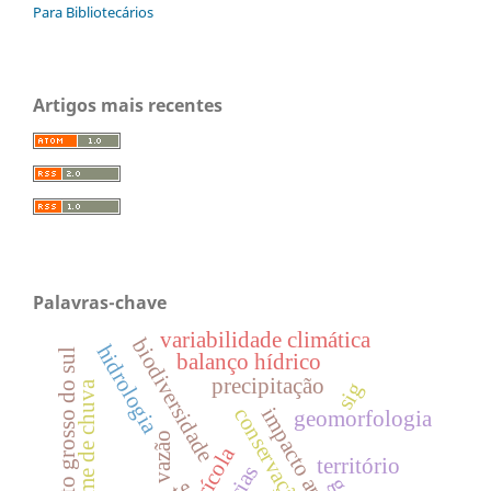
Para Bibliotecários
Artigos mais recentes
Palavras-chave
variabilidade climática
biodiversidade
hidrologia
mato grosso do sul
balanço hídrico
precipitação
regime de chuva
sig
impacto ambiental
geomorfologia
vazão
território