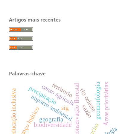
Artigos mais recentes
Palavras-chave
território
geomorfologia
Áreas prioritárias
conservação florestal
censo agrícola
precipitação
rio celeste
educação inclusiva
impacto ambiental
vazão
sig
balanço hídrico
geografia
biodiversidade