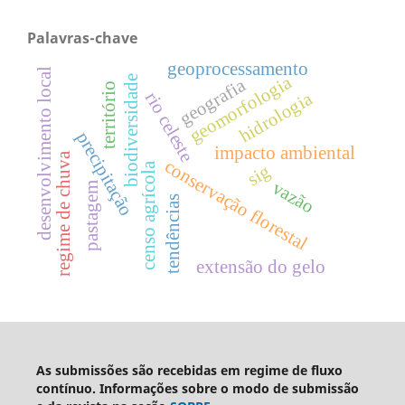
Palavras-chave
geoprocessamento
desenvolvimento local
geomorfologia
biodiversidade
geografia
território
hidrologia
rio celeste
precipitação
impacto ambiental
regime de chuva
conservação florestal
censo agrícola
sig
vazão
pastagem
tendências
extensão do gelo
As submissões são recebidas em regime de fluxo
contínuo. Informações sobre o modo de submissão