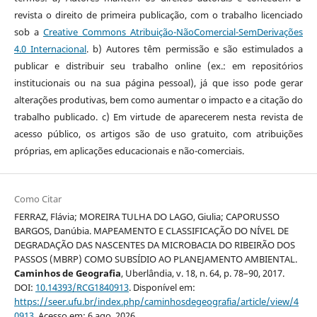
revista o direito de primeira publicação, com o trabalho licenciado
sob a
Creative Commons Atribuição-NãoComercial-SemDerivações
4.0 Internacional
. b) Autores têm permissão e são estimulados a
publicar e distribuir seu trabalho online (ex.: em repositórios
institucionais ou na sua página pessoal), já que isso pode gerar
alterações produtivas, bem como aumentar o impacto e a citação do
trabalho publicado. c) Em virtude de aparecerem nesta revista de
acesso público, os artigos são de uso gratuito, com atribuições
próprias, em aplicações educacionais e não-comerciais.
Como Citar
FERRAZ, Flávia; MOREIRA TULHA DO LAGO, Giulia; CAPORUSSO
BARGOS, Danúbia. MAPEAMENTO E CLASSIFICAÇÃO DO NÍVEL DE
DEGRADAÇÃO DAS NASCENTES DA MICROBACIA DO RIBEIRÃO DOS
PASSOS (MBRP) COMO SUBSÍDIO AO PLANEJAMENTO AMBIENTAL.
Caminhos de Geografia
, Uberlândia, v. 18, n. 64, p. 78–90, 2017.
DOI:
10.14393/RCG1840913
. Disponível em:
https://seer.ufu.br/index.php/caminhosdegeografia/article/view/4
0913
. Acesso em: 6 ago. 2026.