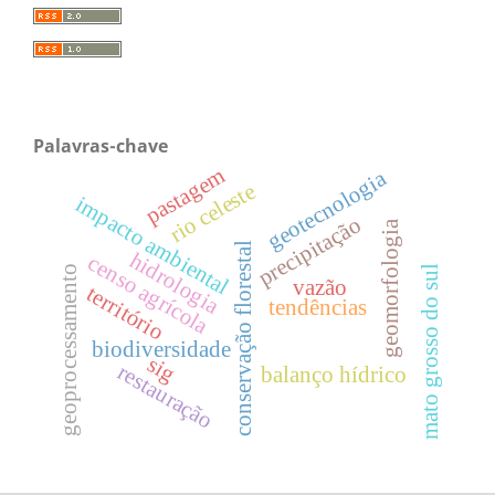
Palavras-chave
pastagem
geotecnologia
rio celeste
impacto ambiental
precipitação
geomorfologia
conservação florestal
hidrologia
censo agrícola
mato grosso do sul
geoprocessamento
vazão
território
tendências
biodiversidade
sig
restauração
balanço hídrico