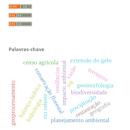
Palavras-chave
extensão do gelo
censo agrícola
impacto ambiental
vazão
território
conservação florestal
tendências
sig
geoprocessamento
geomorfologia
balanço hídrico
biodiversidade
precipitação
rio celeste
hidrologia
restauração
geografia
planejamento ambiental