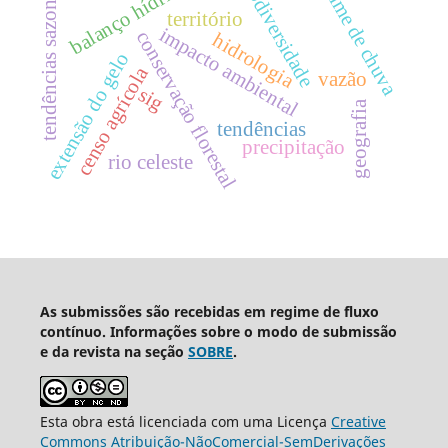
regime de chuva
biodiversidade
balanço hídrico
tendências sazonais
território
impacto ambiental
conservação florestal
hidrologia
extensão do gelo
censo agrícola
vazão
sig
geografia
tendências
precipitação
rio celeste
As submissões são recebidas em regime de fluxo
contínuo. Informações sobre o modo de submissão
e da revista na seção
SOBRE
.
Esta obra está licenciada com uma Licença
Creative
Commons Atribuição-NãoComercial-SemDerivações