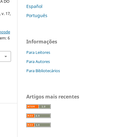
CA DO
Español
 v. 17,
Português
nhosde
 em: 6
Informações
Para Leitores
Para Autores
Para Bibliotecários
Artigos mais recentes