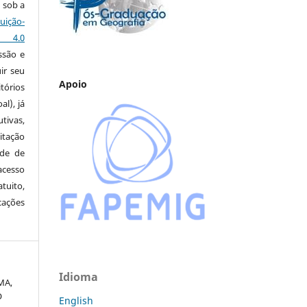
 sob a
ção-
s 4.0
ssão e
ir seu
Apoio
tórios
al), já
tivas,
itação
ude de
cesso
tuito,
cações
Idioma
MA,
O
English