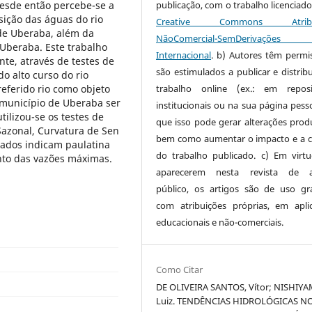
Desde então percebe-se a
publicação, com o trabalho licenciado
ição das águas do rio
Creative Commons Atribui
 de Uberaba, além da
NãoComercial-SemDerivaçõe
 Uberaba. Este trabalho
Internacional
. b) Autores têm permi
nte, através de testes de
são estimulados a publicar e distribu
do alto curso do rio
referido rio como objeto
trabalho online (ex.: em reposi
 município de Uberaba ser
institucionais ou na sua página pesso
ilizou-se os testes de
que isso pode gerar alterações produ
Sazonal, Curvatura de Sen
bem como aumentar o impacto e a c
tados indicam paulatina
do trabalho publicado. c) Em virt
nto das vazões máximas.
aparecerem nesta revista de a
público, os artigos são de uso gra
com atribuições próprias, em apli
educacionais e não-comerciais.
Como Citar
DE OLIVEIRA SANTOS, Vítor; NISHIYA
Luiz. TENDÊNCIAS HIDROLÓGICAS N