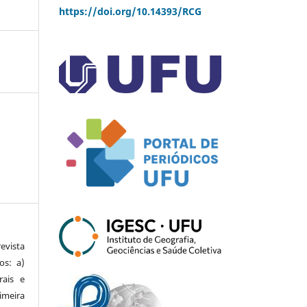
https://doi.org/10.14393/RCG
vista
os: a)
rais e
imeira