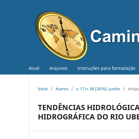
Atual
Arquivos
Instruções para formatação
Início
/
Acervo
/
v. 17 n. 58 (2016): Junho
/
Artig
TENDÊNCIAS HIDROLÓGICA
HIDROGRÁFICA DO RIO UB