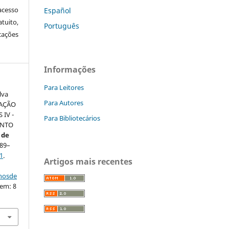
cesso
Español
tuito,
Português
cações
Informações
Para Leitores
lva
Para Autores
IAÇÃO
IV -
Para Bibliotecários
ENTO
 de
 89–
1
.
Artigos mais recentes
nhosde
 em: 8