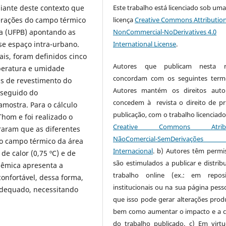
diante deste contexto que
Este trabalho está licenciado sob um
terações do campo térmico
licença
Creative Commons Attribution
ba (UFPB) apontando as
NonCommercial-NoDerivatives 4.0
se espaço intra-urbano.
International License
.
ais, foram definidos cinco
Autores que publicam nesta re
peratura e umidade
concordam com os seguintes term
is de revestimento do
Autores mantém os direitos auto
 seguido do
concedem à revista o direito de pr
amostra. Para o cálculo
publicação, com o trabalho licenciado
Thom e foi realizado o
Creative Commons Atribui
raram que as diferentes
NãoComercial-SemDerivaçõe
 o campo térmico da área
Internacional
. b) Autores têm permi
de calor (0,75 ºC) e de
são estimulados a publicar e distribu
dêmica apresenta a
trabalho online (ex.: em reposi
onfortável, dessa forma,
institucionais ou na sua página pesso
adequado, necessitando
que isso pode gerar alterações produ
bem como aumentar o impacto e a c
do trabalho publicado. c) Em virt