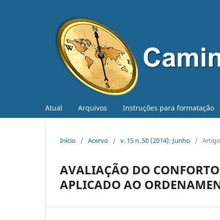
Atual
Arquivos
Instruções para formatação
Início
/
Acervo
/
v. 15 n. 50 (2014): Junho
/
Artig
AVALIAÇÃO DO CONFORTO 
APLICADO AO ORDENAMEN