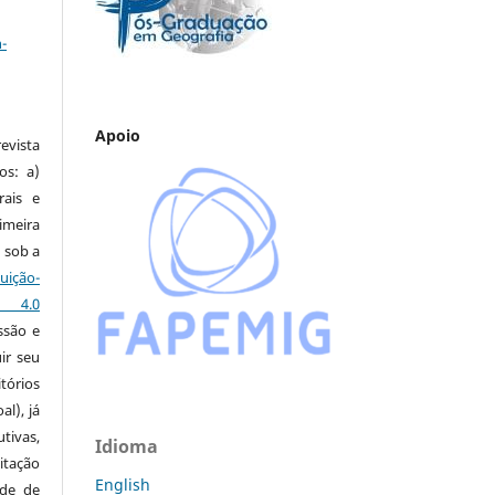
a
-
Apoio
vista
os: a)
rais e
imeira
 sob a
ção-
s 4.0
ssão e
ir seu
tórios
al), já
tivas,
Idioma
itação
English
ude de