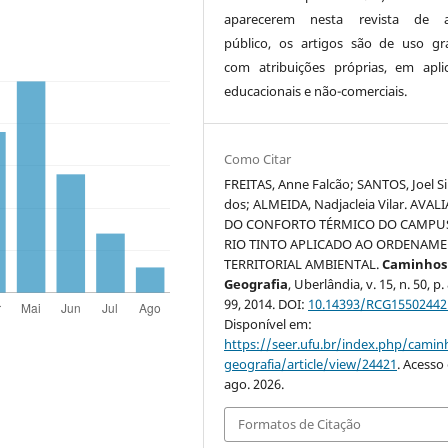
aparecerem nesta revista de a
público, os artigos são de uso gra
com atribuições próprias, em apli
educacionais e não-comerciais.
Como Citar
FREITAS, Anne Falcão; SANTOS, Joel Si
dos; ALMEIDA, Nadjacleia Vilar. AVAL
DO CONFORTO TÉRMICO DO CAMPUS 
RIO TINTO APLICADO AO ORDENAM
TERRITORIAL AMBIENTAL.
Caminhos
Geografia
, Uberlândia, v. 15, n. 50, p.
99, 2014. DOI:
10.14393/RCG15502442
Disponível em:
https://seer.ufu.br/index.php/cami
geografia/article/view/24421
. Acesso
ago. 2026.
Formatos de Citação