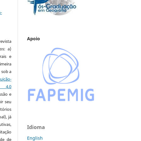
a
-
Apoio
vista
os: a)
rais e
imeira
 sob a
ção-
s 4.0
ssão e
ir seu
tórios
al), já
tivas,
Idioma
itação
English
ude de