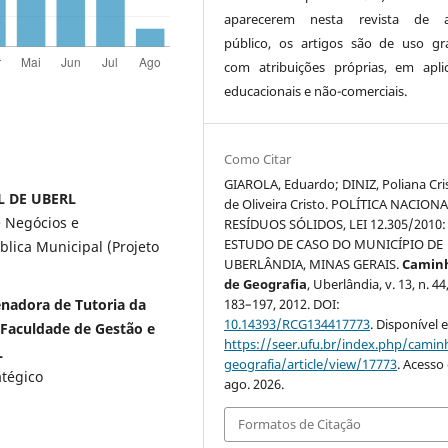
aparecerem nesta revista de a
público, os artigos são de uso gra
com atribuições próprias, em apli
educacionais e não-comerciais.
Como Citar
GIAROLA, Eduardo; DINIZ, Poliana Cri
L DE UBERL
de Oliveira Cristo. POLÍTICA NACION
e Negócios e
RESÍDUOS SÓLIDOS, LEI 12.305/2010:
ESTUDO DE CASO DO MUNICÍPIO DE
ica Municipal (Projeto
UBERLÂNDIA, MINAS GERAIS.
Camin
de Geografia
, Uberlândia, v. 13, n. 44,
denadora de Tutoria da
183–197, 2012. DOI:
10.14393/RCG134417773
. Disponível 
 Faculdade de Gestão e
https://seer.ufu.br/index.php/cami
L
geografia/article/view/17773
. Acesso
atégico
ago. 2026.
Formatos de Citação