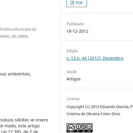
PDF
Publicado
Pública Municipal da
18-12-2012
EDERAL DE UBERL
Edição
v. 13 n. 44 (2012): Dezembro
Seção
icas ambientais,
Artigos
Licença
Copyright (c) 2012 Eduardo Giarola, P
Cristina de Oliveira Cristo Diniz
síduos sólidos se insere
te modo, este artigo
 Lei 12.305, de 2 de