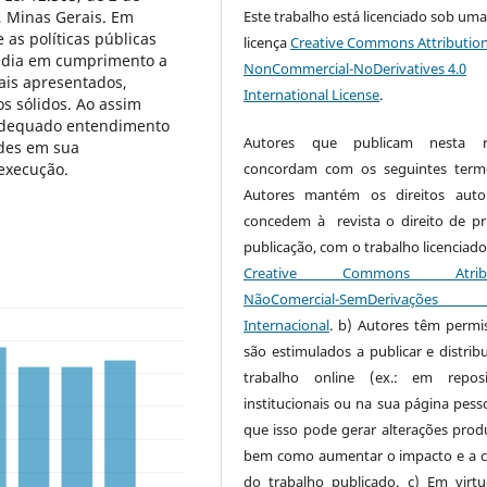
, Minas Gerais. Em
Este trabalho está licenciado sob um
 as políticas públicas
licença
Creative Commons Attribution
ndia em cumprimento a
NonCommercial-NoDerivatives 4.0
ais apresentados,
International License
.
os sólidos. Ao assim
 adequado entendimento
Autores que publicam nesta re
ades em sua
execução.
concordam com os seguintes term
Autores mantém os direitos auto
concedem à revista o direito de pr
publicação, com o trabalho licenciado
Creative Commons Atribui
NãoComercial-SemDerivaçõe
Internacional
. b) Autores têm permi
são estimulados a publicar e distribu
trabalho online (ex.: em reposi
institucionais ou na sua página pesso
que isso pode gerar alterações produ
bem como aumentar o impacto e a c
do trabalho publicado. c) Em virt