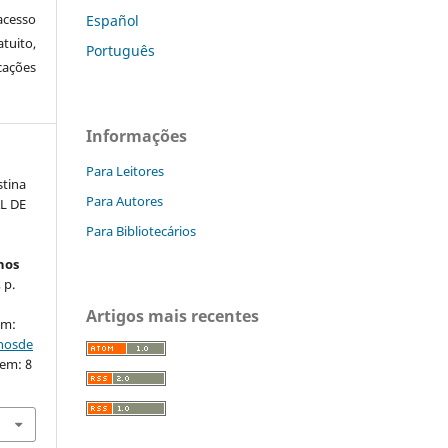
cesso
Español
tuito,
Português
cações
Informações
Para Leitores
stina
Para Autores
AL DE
Para Bibliotecários
hos
 p.
Artigos mais recentes
em:
nhosde
 em: 8