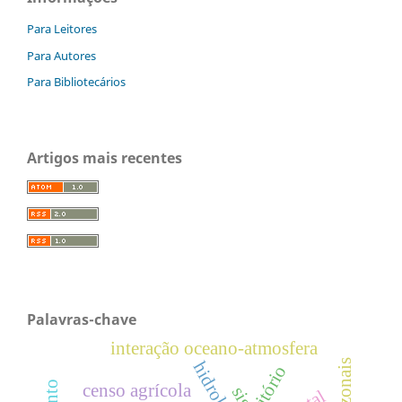
Para Leitores
Para Autores
Para Bibliotecários
Artigos mais recentes
Palavras-chave
interação oceano-atmosfera
hidrologia
território
censo agrícola
sig