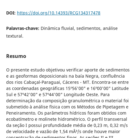
DOI:
https://doi.org/10.14393/RCG134317478
Palavras-chave:
Dinâmica fluvial, sedimentos, análise
textural.
Resumo
O presente estudo objetivou verificar aporte de sedimentos
e as geoformas deposicionais na baía Negra, confluência
dos rios Cabaçal-Paraguai, Cáceres - MT. Encontra-se entre
as coordenadas geográficas 15º56'00" e 16º00'00" Latitude
Sul e 57º42'00" e 57º44'00" Longitude Oeste. Para
determinação da composição granulométrica o material foi
submetido à análise física com os Métodos de Pipetagem e
Peneiramento. Os parâmetros hídricos foram obtidos com
ecobatímetro e molinete hidrométrico. O perfil transversal
da seção I possui profundidade média de 0,23 m, 0,32 m/s
de velocidade e vazão de 1,54 mÂ³/s onde houve maior
concentração de sedimentos finos. As seções II e III