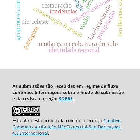
tendências sazonais
geoprocessamento
impacto ambiental
restauração
biodiversidade
conservação florestal
tendências
precipitação
vazão
rio celeste
pastagem
mudança na cobertura do solo
identidade regional
As submissões são recebidas em regime de fluxo
contínuo. Informações sobre o modo de submissão
e da revista na seção
SOBRE
.
Esta obra está licenciada com uma Licença
Creative
Commons Atribuição-NãoComercial-SemDerivações
4.0 Internacional
.