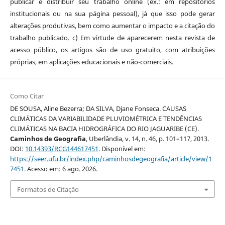
publicar e distribuir seu trabalho online (ex.: em repositórios
institucionais ou na sua página pessoal), já que isso pode gerar
alterações produtivas, bem como aumentar o impacto e a citação do
trabalho publicado. c) Em virtude de aparecerem nesta revista de
acesso público, os artigos são de uso gratuito, com atribuições
próprias, em aplicações educacionais e não-comerciais.
Como Citar
DE SOUSA, Aline Bezerra; DA SILVA, Djane Fonseca. CAUSAS
CLIMÁTICAS DA VARIABILIDADE PLUVIOMÉTRICA E TENDÊNCIAS
CLIMÁTICAS NA BACIA HIDROGRÁFICA DO RIO JAGUARIBE (CE).
Caminhos de Geografia
, Uberlândia, v. 14, n. 46, p. 101–117, 2013.
DOI:
10.14393/RCG144617451
. Disponível em:
https://seer.ufu.br/index.php/caminhosdegeografia/article/view/1
7451
. Acesso em: 6 ago. 2026.
Formatos de Citação