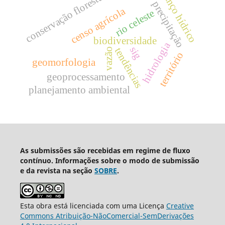
balanço hídrico
conservação florestal
precipitação
censo agrícola
rio celeste
biodiversidade
hidrologia
sig
tendências
vazão
território
geomorfologia
geoprocessamento
planejamento ambiental
As submissões são recebidas em regime de fluxo
contínuo. Informações sobre o modo de submissão
e da revista na seção
SOBRE
.
Esta obra está licenciada com uma Licença
Creative
Commons Atribuição-NãoComercial-SemDerivações